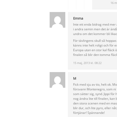
16 ma
Emma
Inte ett enda bidrag med mer ä
i andra semin men det är ändå 
undra om det kommer bli lika
För tävlingens skull så hoppas
känns inte helt roligt och för 
Europa utan en stor kal fläck
finalen så blir den tomma flä
15 maj, 2013 kl. 08:22
M
Fick med sju av tio, helt ok. 
försvann Montenegro, som ni t
som sätter sig, synd. Jippi fö
nog ändra lite till finalen, ka
den stora scenen med en massa 
blir dur, och lite pyro, eller 
förtjänar! Spännande!