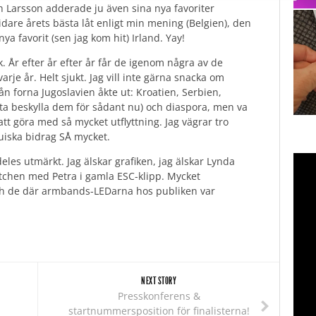
h Larsson adderade ju även sina nya favoriter
 vidare årets bästa låt enligt min mening (Belgien), den
a favorit (sen jag kom hit) Irland. Yay!
k. År efter år efter år får de igenom några av de
rje år. Helt sjukt. Jag vill inte gärna snacka om
ån forna Jugoslavien åkte ut: Kroatien, Serbien,
ta beskylla dem för sådant nu) och diaspora, men va
tt göra med så mycket utflyttning. Jag vägrar tro
auiska bidrag SÅ mycket.
deles utmärkt. Jag älskar grafiken, jag älskar Lynda
tchen med Petra i gamla ESC-klipp. Mycket
ch de där armbands-LEDarna hos publiken var
NEXT STORY
Presskonferens &
startnummersposition för finalisterna!