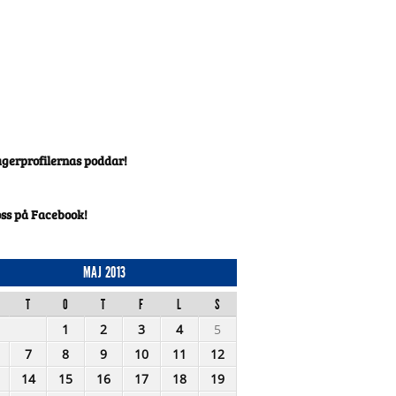
agerprofilernas poddar!
oss på Facebook!
MAJ 2013
T
O
T
F
L
S
1
2
3
4
5
7
8
9
10
11
12
14
15
16
17
18
19