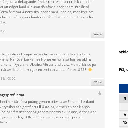
n får ju alla deltagande länder röst. Är alla nordiska länder
tt att något land blir utan då oftast landet som inte är så
 Förra året var 4 nordiska länder med i finalen, men kan inte
ck bra för våra grannländer det året även om norden gav lite
dra.
20:25
Svara
Schl
e det nordiska kompisröstandet på samma nivå som forna
nens. När Sverige kan ge Norge en nolla så har jag aldrig
t mellan Ryssland-Ukraina-Vitryssland t.ex… Men vi får se på
Följ 
 nåt av de länderna ger en enda tolva utanför ex-USSR!
3 kl. 00:20
Svara
agerprofilerna
M
land har fått flest poäng genom tiderna av Estland, Lettland
Vitrysslan och gett flest till Ukraina, Armenien och Norge.
ina har fått flest poäng genom tiderna av Poland, Vitryssland
6
Ryssland och gett flest till Ryssland, Azerbajdzjan och
avien.
13