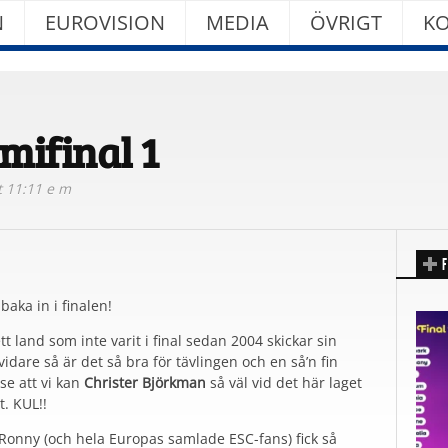
N
EUROVISION
MEDIA
ÖVRIGT
KO
mifinal 1
t 11:11 e m
F
aka in i finalen!
tt land som inte varit i final sedan 2004 skickar sin
vidare så är det så bra för tävlingen och en så’n fin
se att vi kan
Christer Björkman
så väl vid det här laget
t. KUL!!
 Ronny (och hela Europas samlade ESC-fans) fick så