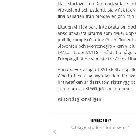
klart storfavoriten Danmark vidare, oc
Vitryssland och Estland. Själv fick jag
fina balladen från Moldavien och min ny
Litauen vill jag bara inte prata om doc
absolut värsta låtarna som dyker upp va
politik, kompisröstning (ALLA länder fr
Slovenien och Montenegro – kan vi slu
FAN… Litauen!?!?! Det måste ha något a
Europa gillat de senaste tre årens Lit
Annars tyckte jag att SVT skötte sig all
Woodruff och jag avgudar den där ske
bra!Grafiken är dessutom skitsnygg o
superläckra i
Kleerups
dansnummer.
På torsdag kör vi igen!
PREVIOUS STORY
Schlagerstudion: Inför semi 1