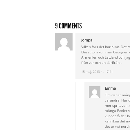
9 COMMENTS
Jompa
Vilken fars det har blivit. Det 
Dessutom kommer Georgien och
Armenien och Lettland och jag
från var och en därifrån…
15 maj, 2013 kl. 17:41
Emma
Om det är många
varandra. Har d
mer spritt vem 
många länder va
kunnat få fler 
kan likna det 
det är två nord