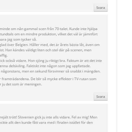
Svara
åminde om nån gammal scen från 70-talet. Kunde inte hjälpa
stundtals om en mindre produktion, vilket det väl är jämnfört
bara jag som tycker så.
glad över Belgien. Håller med, det är årets bästa låt, även om
tist. Han kändes väldigt liten och stel där på scenen, men
ffig.
ick också vidare. Hon sjöng ju riktigt bra. Faktum är att det inte
denna deltävling. Faktiskt inte någon som jag uppfattade.
någonstans, men en sekund försvinner så snabbt i mängden.
r framträdandena. De blir så mycke effekter i TV-rutan som
är ju det som är meningen.
Svara
rejält trött! Slovenien gick ju inte alls vidare. Fel av mig! Men
Tyckte allt den kunde fått vara med i finalen istället för den