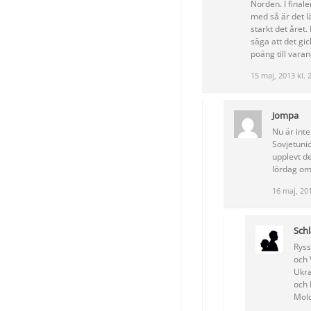
Norden. I finale
med så är det lä
starkt det året.
säga att det gi
poäng till varan
15 maj, 2013 kl. 
Jompa
Nu är int
Sovjetunio
upplevt de
lördag om
16 maj, 201
Schl
Ryss
och 
Ukra
och 
Mold