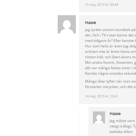
15 maj, 2013 kl. 00:44
Hasse
Jag tyckte scenen stundtals p
det. Och i TV-rutan känns det 
med tidigare år? Eller kanske 
Hur som helst är även jag skit
artisten inte är årets bästa ar
rösten höll, och låten känns ma
Min andra favorit, Slovenien, g
alls var många falska toner i 
Kanske någon enstaka sekund 
Många låtar lyfter när man se
förstärker intrycken, och det 
14 maj, 2013 kl. 23:41
Hasse
Jag måste varit 
riktigt tråkigt. 
baltiska killen.