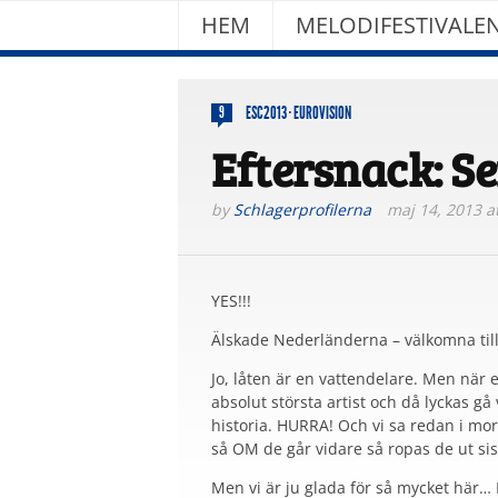
HEM
MELODIFESTIVALE
ESC2013
·
EUROVISION
9
Eftersnack: Se
by
Schlagerprofilerna
maj 14, 2013 a
YES!!!
Älskade Nederländerna – välkomna tillb
Jo, låten är en vattendelare. Men när e
absolut största artist och då lyckas gå 
historia. HURRA! Och vi sa redan i mor
så OM de går vidare så ropas de ut sis
Men vi är ju glada för så mycket här…