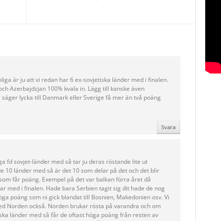
roliga är ju att vi redan har 6 ex-sovjetiska länder med i finalen.
 Azerbajdzjan 100% kvala in. Lägg till kanske även
 säger lycka till Danmark eller Sverige få mer än två poäng
Svara
 fd sovjet-länder med så tar ju deras röstande lite ut
e 10 länder med så är det 10 som delar på det och det blir
som får poäng. Exempel på det var balkan förra året då
r med i finalen. Hade bara Serbien tagit sig dit hade de nog
höga poäng som ni gick blandat till Bosnien, Makedonien osv. Vi
med Norden också. Norden brukar rösta på varandra och om
iska länder med så får de oftast höga poäng från resten av