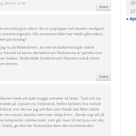
20
j, 2013 kl. 21:00
Svara
27
« Ap
n en artist gick vidare. Nu är ju grupper och duetter vanligare
anmärkningsvärt. Alla ensamma killar har hittills gått vidare,
dant på torsdag?
 jag nu på Makedonien, att inte ett balkanland går vidare
esc framtid så känns det bättre om finalisterna är spridda över
 över balkan. Skulle både Grekland och Albanien också missa
cken enorm.
Svara
Moldavien hade ett sjukt snyggt nummer så fattar. Tack och lov
rodde på. Litauen nä, Estland ok. Hellre Serbien, bra melodi
r Holland, tror det var jag och Ken som fixade det! Men måste
n bli mer maxat, känslan kom inte riktigt fram….Borde nog stå på
kolsyrerök i mörka toner, som går över till det ljusa när det
nåt…Snälla, ge den här fantastiska låten den scenshow den