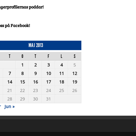
agerprofilernas poddar!
oss på Facebook!
MAJ 2013
T
O
T
F
L
S
1
2
3
4
5
7
8
9
10
11
12
14
15
16
17
18
19
21
22
23
24
25
26
28
29
30
31
r
Jun »