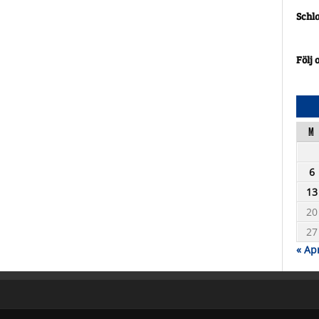
Schl
Följ 
M
6
13
20
27
« Ap