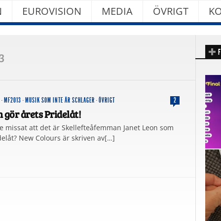
N
EUROVISION
MEDIA
ÖVRIGT
KO
F
3
·
MF2013
·
MUSIK SOM INTE ÄR SCHLAGER
·
ÖVRIGT
2
 gör årets Pridelåt!
te missat att det är Skellefteåfemman Janet Leon som
delåt? New Colours är skriven av[…]