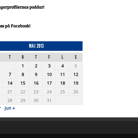
agerprofilernas poddar!
oss på Facebook!
MAJ 2013
T
O
T
F
L
S
1
2
3
4
5
7
8
9
10
11
12
14
15
16
17
18
19
21
22
23
24
25
26
28
29
30
31
r
Jun »