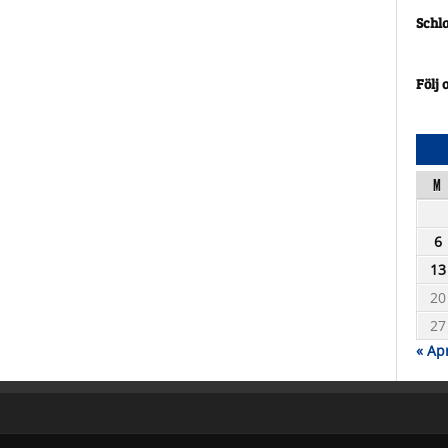
Schl
Följ 
M
6
13
20
27
« Ap