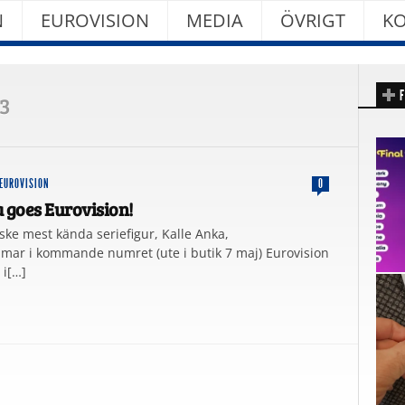
N
EUROVISION
MEDIA
ÖVRIGT
KO
F
13
EUROVISION
0
 goes Eurovision!
ske mest kända seriefigur, Kalle Anka,
r i kommande numret (ute i butik 7 maj) Eurovision
 i[…]