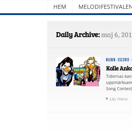
HEM
MELODIFESTIVALE
Daily Archive:
maj 6, 20
BILDER
·
ESC2013
·
Kalle Anka
Tidernas kan
uppmärksamma
Song Contest
Läs mera