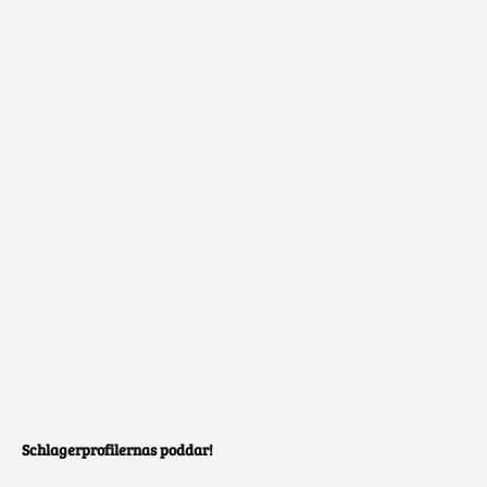
Schlagerprofilernas poddar!