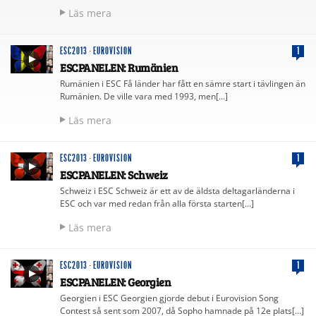
Läs mera
ESC2013
·
EUROVISION
1
ESCPANELEN: Rumänien
Rumänien i ESC Få länder har fått en sämre start i tävlingen än
Rumänien. De ville vara med 1993, men[…]
Läs mera
ESC2013
·
EUROVISION
1
ESCPANELEN: Schweiz
Schweiz i ESC Schweiz är ett av de äldsta deltagarländerna i
ESC och var med redan från alla första starten[…]
Läs mera
ESC2013
·
EUROVISION
1
ESCPANELEN: Georgien
Georgien i ESC Georgien gjorde debut i Eurovision Song
Contest så sent som 2007, då Sopho hamnade på 12e plats[…]