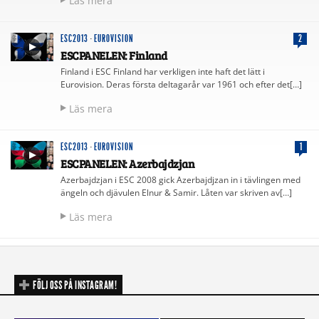
Läs mera
ESC2013
·
EUROVISION
2
ESCPANELEN: Finland
Finland i ESC Finland har verkligen inte haft det lätt i
Eurovision. Deras första deltagarår var 1961 och efter det[…]
Läs mera
ESC2013
·
EUROVISION
1
ESCPANELEN: Azerbajdzjan
Azerbajdzjan i ESC 2008 gick Azerbajdjzan in i tävlingen med
ängeln och djävulen Elnur & Samir. Låten var skriven av[…]
Läs mera
FÖLJ OSS PÅ INSTAGRAM!