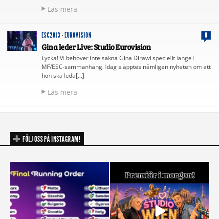
Läs mera
ESC2013
·
EUROVISION
0
Gina leder Live: Studio Eurovision
Lycka! Vi behöver inte sakna Gina Dirawi speciellt länge i
MF/ESC-sammanhang. Idag släpptes nämligen nyheten om att
hon ska leda[…]
Läs mera
FÖLJ OSS PÅ INSTAGRAM!