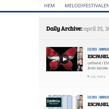
HEM
MELODIFESTIVALE
Daily Archive:
april 25, 
ESC2013
·
EUROVIS
ESCPANELE
Lettland i ES
årets kanske s
Läs mera
ESC2013
·
EUROVIS
ESCPANELEN