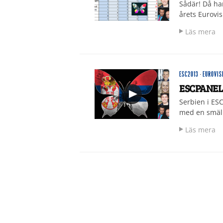
Sådär! Då ha
årets Eurovis
Läs mera
ESC2013
·
EUROVIS
ESCPANELE
Serbien i ES
med en smäll.
Läs mera