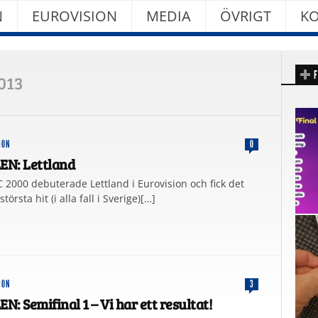
N
EUROVISION
MEDIA
ÖVRIGT
KO
F
2013
ION
0
N: Lettland
C 2000 debuterade Lettland i Eurovision och fick det
törsta hit (i alla fall i Sverige)[…]
ION
3
: Semifinal 1 – Vi har ett resultat!