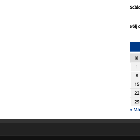
Schl
Följ 
M
1
8
15
22
29
« Ma