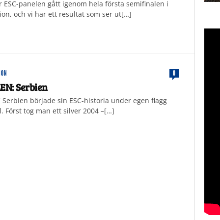
r ESC-panelen gått igenom hela första semifinalen i
ion, och vi har ett resultat som ser ut[…]
ION
0
N: Serbien
C Serbien började sin ESC-historia under egen flagg
 Först tog man ett silver 2004 –[…]