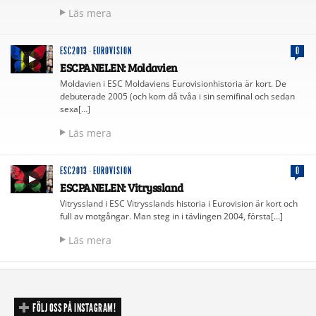
Läs mera
ESC2013
·
EUROVISION
0
ESCPANELEN: Moldavien
Moldavien i ESC Moldaviens Eurovisionhistoria är kort. De
debuterade 2005 (och kom då tvåa i sin semifinal och sedan
sexa[…]
Läs mera
ESC2013
·
EUROVISION
0
ESCPANELEN: Vitryssland
Vitryssland i ESC Vitrysslands historia i Eurovision är kort och
full av motgångar. Man steg in i tävlingen 2004, första[…]
Läs mera
FÖLJ OSS PÅ INSTAGRAM!