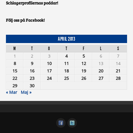
Schlagerprofilernas poddar!
Följ oss på Facebook!
APRIL 2013
M
T
O
T
F
L
S
1
2
3
4
5
6
7
8
9
10
11
12
13
14
15
16
17
18
19
20
21
22
23
24
25
26
27
28
29
30
« Mar
Maj »