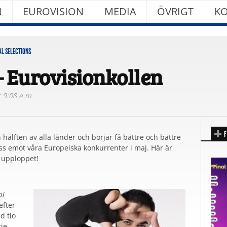
N
EUROVISION
MEDIA
ÖVRIGT
KO
AL SELECTIONS
– Eurovisionkollen
t 9:08 e m
F
 hälften av alla länder och börjar få bättre och bättre
 oss emot våra Europeiska konkurrenter i maj. Här är
 upploppet!
pi
efter
d tio
rje