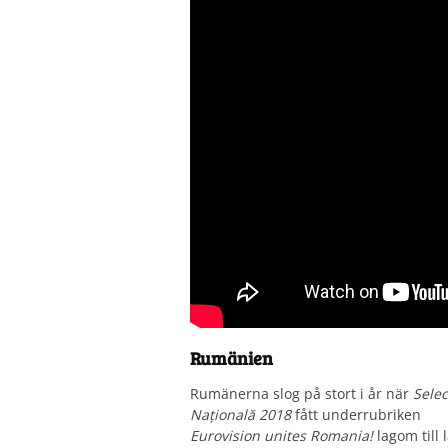
Rumänien
Rumänerna slog på stort i år när
Selec
Națională 2018
fått underrubriken
Eurovision unites Romania!
lagom till 