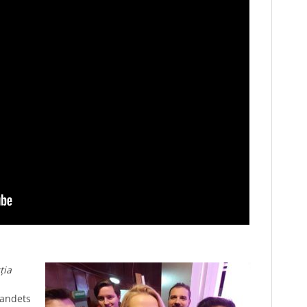
ția
landets