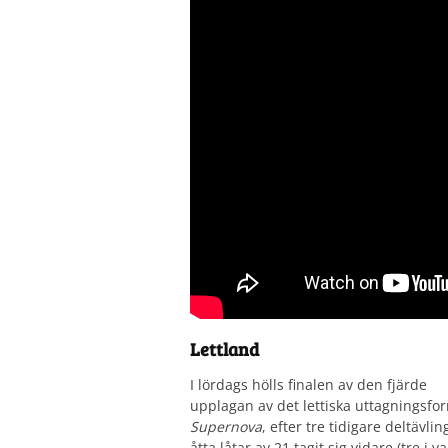
Lettland
I lördags hölls finalen av den fjärde
upplagan av det lettiska uttagningsfo
Supernova
, efter tre tidigare deltävli
åtta låtar av 21 tagit sig vidare (tre i va