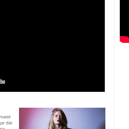
rmatet
ngar där
rje