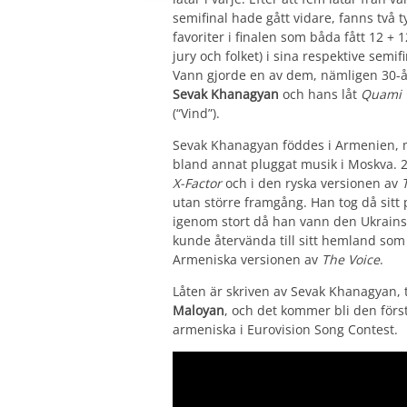
semifinal hade gått vidare, fanns två t
favoriter i finalen som båda fått 12 + 1
jury och folket) i sina respektive semifi
Vann gjorde en av dem, nämligen 30-å
Sevak Khanagyan
och hans låt
Quami
(“Vind”).
Sevak Khanagyan föddes i Armenien, me
bland annat pluggat musik i Moskva. 2
X-Factor
och i den ryska versionen av
utan större framgång. Han tog då sitt p
igenom stort då han vann den Ukrain
kunde återvända till sitt hemland som 
Armeniska versionen av
The Voice
.
Låten är skriven av Sevak Khanagyan
Maloyan
, och det kommer bli den för
armeniska i Eurovision Song Contest.