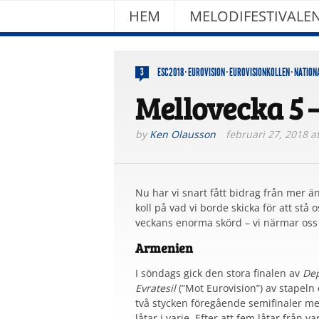
HEM
MELODIFESTIVALE
ESC2018
·
EUROVISION
·
EUROVISIONKOLLEN
·
NATION
3
Mellovecka 5 
by
Ken Olausson
februari 27, 2018 a
Nu har vi snart fått bidrag från mer än
koll på vad vi borde skicka för att stå
veckans enorma skörd – vi närmar oss
Armenien
I söndags gick den stora finalen av
De
Evratesil
(”Mot Eurovision”) av stapeln 
två stycken föregående semifinaler me
låtar i varje. Efter att fem låtar från va