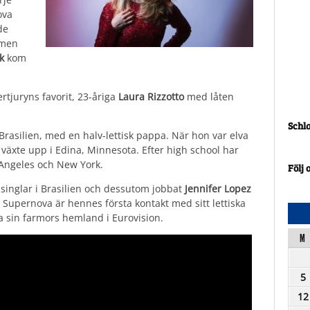
ova
de
 men
k
kom
rtjuryns favorit, 23-åriga
Laura Rizzotto
med låten
Schl
 Brasilien, med en halv-lettisk pappa. När hon var elva
n växte upp i Edina, Minnesota. Efter high school har
 Angeles och New York.
Följ 
 singlar i Brasilien och dessutom jobbat
Jennifer Lopez
 Supernova är hennes första kontakt med sitt lettiska
a sin farmors hemland i Eurovision.
M
5
12