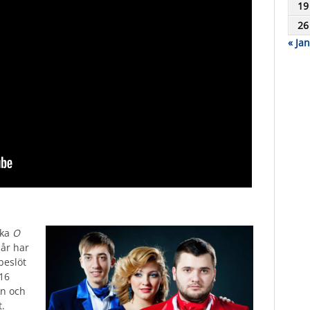
19
26
« Jan
ska
O
 år har
beslöt
 16
in och
t.