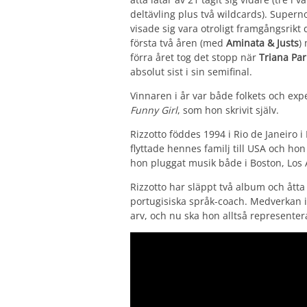
deltävling plus två wildcards). Supern
visade sig vara otroligt framgångsrikt 
första två åren (med
Aminata & Justs
)
förra året tog det stopp när
Triana Par
absolut sist i sin semifinal.
Vinnaren i år var både folkets och expe
Funny Girl
, som hon skrivit själv.
Rizzotto föddes 1994 i Rio de Janeiro i
flyttade hennes familj till USA och ho
hon pluggat musik både i Boston, Los
Rizzotto har släppt två album och åtta
portugisiska språk-coach. Medverkan i
arv, och nu ska hon alltså representer