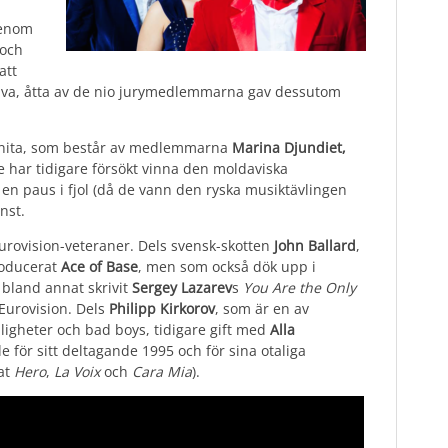
genom
 och
att
tolva, åtta av de nio jurymedlemmarna gav dessutom
ibnita, som består av medlemmarna
Marina Djundiet,
e har tidigare försökt vinna den moldaviska
en paus i fjol (då de vann den ryska musiktävlingen
nst.
Eurovision-veteraner. Dels svensk-skotten
John Ballard
,
roducerat
Ace of Base
, men som också dök upp i
 bland annat skrivit
Sergey Lazarev
s
You Are the Only
Eurovision. Dels
Philipp Kirkorov
, som är en av
ligheter och bad boys, tidigare gift med
Alla
e för sitt deltagande 1995 och för sina otaliga
nat
Hero
,
La Voix
och
Cara Mia
).