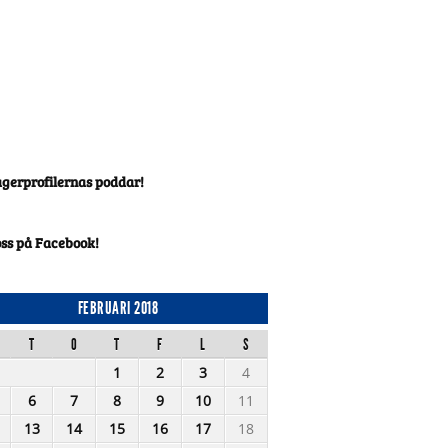
agerprofilernas poddar!
oss på Facebook!
FEBRUARI 2018
T
O
T
F
L
S
1
2
3
4
6
7
8
9
10
11
13
14
15
16
17
18