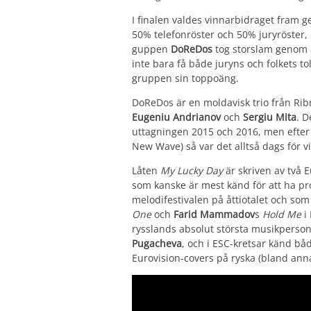
I finalen valdes vinnarbidraget fram 
50% telefonröster och 50% juryröster,
guppen
DoReDos
tog storslam genom 
inte bara få både juryns och folkets 
gruppen sin toppoäng.
DoReDos är en moldavisk trio från R
Eugeniu Andrianov
och
Sergiu Mita
. D
uttagningen 2015 och 2016, men efter 
New Wave) så var det alltså dags för vi
Låten
My Lucky Day
är skriven av två 
som kanske är mest känd för att ha p
melodifestivalen på åttiotalet och som
One
och
Farid Mammadov
s
Hold Me
i 
rysslands absolut största musikperson
Pugacheva
, och i ESC-kretsar känd båd
Eurovision-covers på ryska (bland an