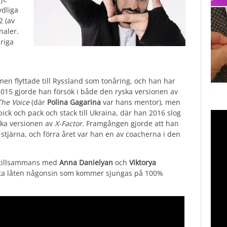
ydliga
2 (av
naler.
riga
n flyttade till Ryssland som tonåring, och han har
015 gjorde han försök i både den ryska versionen av
The Voice
(där
Polina Gagarina
var hans mentor), men
ick och pack och stack till Ukraina, där han 2016 slog
ska versionen av
X-Factor.
Framgången gjorde att han
stjärna, och förra året var han en av coacherna i den
, tillsammans med
Anna Danielyan
och
Viktorya
sta låten någonsin som kommer sjungas på 100%