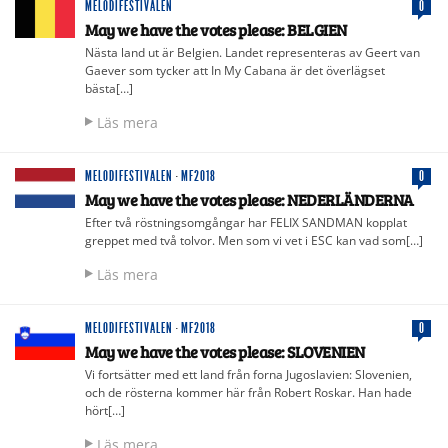
MELODIFESTIVALEN
0
May we have the votes please: BELGIEN
Nästa land ut är Belgien. Landet representeras av Geert van
Gaever som tycker att In My Cabana är det överlägset
bästa[…]
Läs mera
MELODIFESTIVALEN
·
MF2018
0
May we have the votes please: NEDERLÄNDERNA
Efter två röstningsomgångar har FELIX SANDMAN kopplat
greppet med två tolvor. Men som vi vet i ESC kan vad som[…]
Läs mera
MELODIFESTIVALEN
·
MF2018
0
May we have the votes please: SLOVENIEN
Vi fortsätter med ett land från forna Jugoslavien: Slovenien,
och de rösterna kommer här från Robert Roskar. Han hade
hört[…]
Läs mera