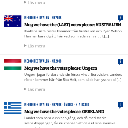
Läs mera
MELODIFESTIVALEN
·
MF2018
2
May we have the (LAST) votes please: AUSTRALIEN
Kvällens sista röster kommer från Australien och Ryan Wilson.
Han har bara utgått från vad som redan är valt tilL[…]
Läs mera
MELODIFESTIVALEN
·
MF2018
2
May we have the votes please: Ungern
Ungern jagar fortfarande sin första vinst i Eurovision. Landets
röster kommer här från Rita Heli, som både har lyssnat på[…]
Läs mera
MELODIFESTIVALEN
·
MF2018
·
ÖVRIGT
·
STATISTIK
0
May we have the votes please: GREKLAND
Landet som bara vunnit en gång, och då med starka
svenskkopplingar, får nu chansen att dela ut sina svenska