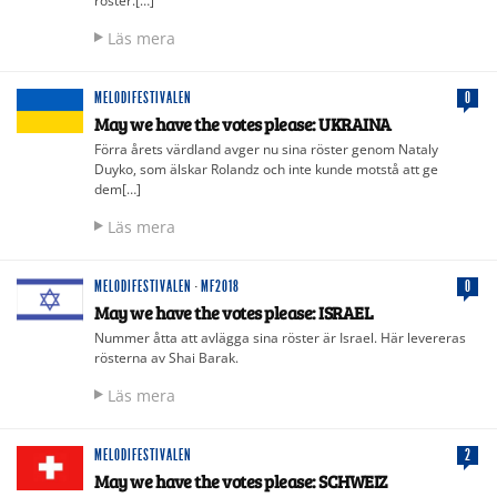
röster.[…]
Läs mera
MELODIFESTIVALEN
0
May we have the votes please: UKRAINA
Förra årets värdland avger nu sina röster genom Nataly
Duyko, som älskar Rolandz och inte kunde motstå att ge
dem[…]
Läs mera
MELODIFESTIVALEN
·
MF2018
0
May we have the votes please: ISRAEL
Nummer åtta att avlägga sina röster är Israel. Här levereras
rösterna av Shai Barak.
Läs mera
MELODIFESTIVALEN
2
May we have the votes please: SCHWEIZ