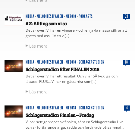
Läs mera
MEDIA
·
MELODIFESTIVALEN
·
MF2018
·
PODCASTS
21
#24 Allting som vi sa
Det är över! Vi har en vinnare – och en jäkla massa siffror att
grotta ned oss i! Men vi[…]
Läs mera
MEDIA
·
MELODIFESTIVALEN
·
MF2018
·
SCHLAGERSTUDION
18
Schlagerstudion Efter FINALEN 2018
Det är över! Vi har ett resultat! Och vi är SÅ lyckliga och
lättade! PLUS… Vi har en gästartist som[…]
Läs mera
MEDIA
·
MELODIFESTIVALEN
·
MF2018
·
SCHLAGERSTUDION
4
Schlagerstudion Finalen – Fredag
Vi har sett genrepet av finalen, sänt en Schlagerstudio Live –
och är fortfarande arga, rädda och förvirrade på samma[…]