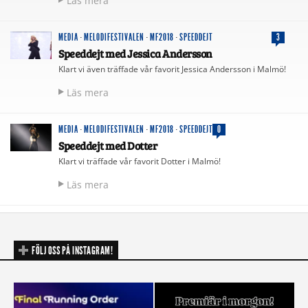
Läs mera
MEDIA
·
MELODIFESTIVALEN
·
MF2018
·
SPEEDDEJT
3
Speeddejt med Jessica Andersson
Klart vi även träffade vår favorit Jessica Andersson i Malmö!
Läs mera
MEDIA
·
MELODIFESTIVALEN
·
MF2018
·
SPEEDDEJT
0
Speeddejt med Dotter
Klart vi träffade vår favorit Dotter i Malmö!
Läs mera
FÖLJ OSS PÅ INSTAGRAM!