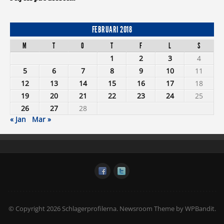
FEBRUARI 2018
M
T
O
T
F
L
S
1
2
3
4
5
6
7
8
9
10
11
12
13
14
15
16
17
18
19
20
21
22
23
24
25
26
27
28
« Jan
Mar »
© Copyright 2026 Schlagerprofilerna.
Newsroom Theme by
WPBandit
.