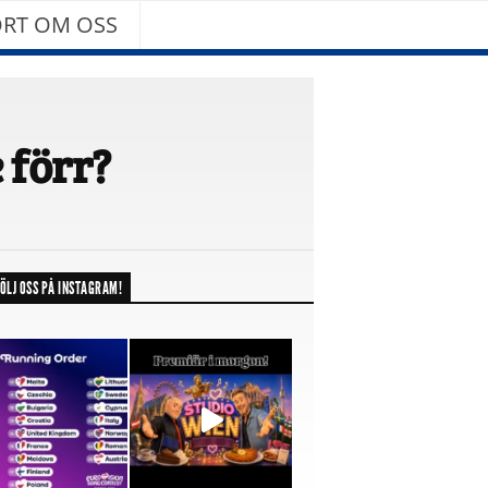
RT OM OSS
 förr?
ÖLJ OSS PÅ INSTAGRAM!