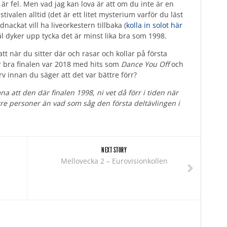
r fel. Men vad jag kan lova är att om du inte är en
ivalen alltid (det är ett litet mysterium varför du läst
nackat vill ha liveorkestern tillbaka (
kolla in solot här
l dyker upp tycka det är minst lika bra som 1998.
t när du sitter där och rasar och kollar på första
r bra finalen var 2018 med hits som
Dance You Off
och
 varv innan du säger att det var bättre förr?
a att den där finalen 1998, ni vet då förr i tiden när
ärre personer än vad som såg den första deltävlingen i
NEXT STORY
Mellovecka 2 – Eurovisionkollen