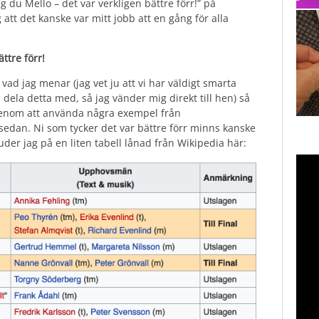
du Mello – det var verkligen bättre förr!” på
tt det kanske var mitt jobb att en gång för alla
ttre förr!
vad jag menar (jag vet ju att vi har väldigt smarta
 dela detta med, så jag vänder mig direkt till hen) så
g genom att använda några exempel från
 sedan. Ni som tycker det var bättre förr minns kanske
der jag på en liten tabell lånad från Wikipedia här: