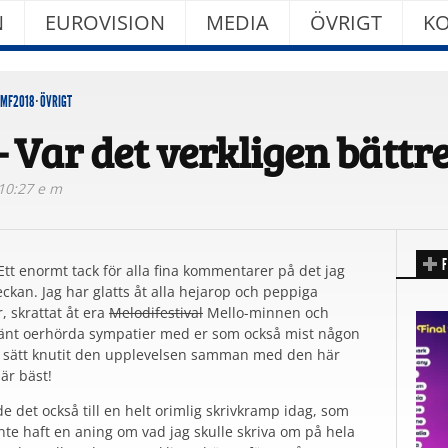
N
EUROVISION
MEDIA
ÖVRIGT
KO
MF2018
·
ÖVRIGT
 Var det verkligen bättre
 10:27 e m
F
: Ett enormt tack för alla fina kommentarer på det jag
eckan. Jag har glatts åt alla hejarop och peppiga
 skrattat åt era
Melodifestival
Mello-minnen och
känt oerhörda sympatier med er som också mist någon
 sätt knutit den upplevelsen samman med den här
 är bäst!
 det också till en helt orimlig skrivkramp idag, som
 inte haft en aning om vad jag skulle skriva om på hela