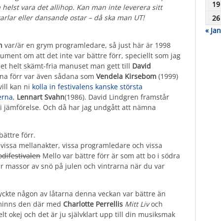
19
 helst vara det allihop. Kan man inte leverera sitt
karlar eller dansande ostar – då ska man UT!
26
« Jan
n
var/är en grym programledare, så just här är 1998
ment om att det inte var bättre förr, speciellt som jag
det helt skämt-fria manuset man gett till
David
na förr var även sådana som
Vendela Kirsebom
(1999)
vill kan ni
kolla in festivalens kanske största
erna
,
Lennart Svahn
(1986). David Lindgren framstår
 i jämförelse. Och då har jag undgått att nämna
bättre förr.
, vissa mellanakter, vissa programledare och vissa
difestivalen
Mello var bättre förr är som att bo i södra
 var massor av snö på julen och vintrarna när du var
 tyckte någon av låtarna denna veckan var bättre än
du minns den där med
Charlotte Perrellis
Mitt Liv
och
elt okej och det är ju självklart upp till din musiksmak