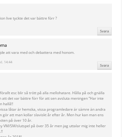
on live tyckte det var bättre förr ?
Svara
erna
böjde att vara med och debattera med honom.
kl. 14:44
Svara
rallt esc blir så trött på alla mellohatare. Hålla på och gnälla
 att det var bättre förr för att sen avsluta meningen ”Har inte
 hallå!!
a, vissa låtar är hemska, vissa programledare är sämre än andra
 gör att man kollar slaviskt år efter år. Men hur kan man ens
kiten på över 10 år.
ey VM/SM/slutspel på över 35 år men jag uttalar mig inte heller
!!
nnes år 2018!