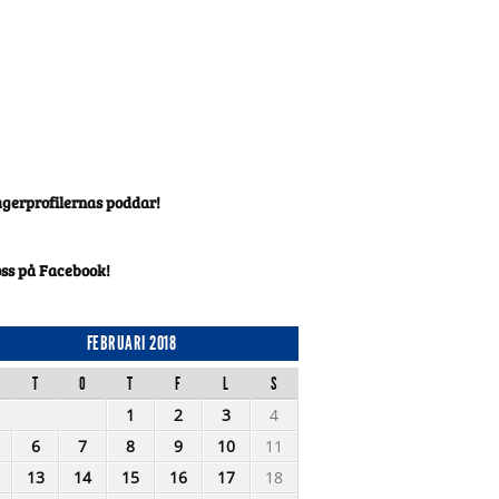
agerprofilernas poddar!
oss på Facebook!
FEBRUARI 2018
T
O
T
F
L
S
1
2
3
4
6
7
8
9
10
11
13
14
15
16
17
18