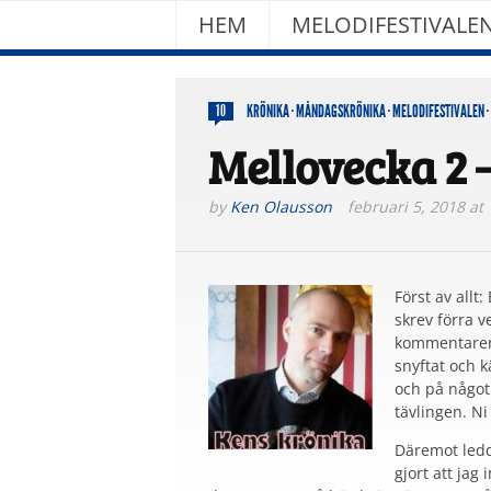
HEM
MELODIFESTIVALE
KRÖNIKA
·
MÅNDAGSKRÖNIKA
·
MELODIFESTIVALEN
·
10
Mellovecka 2 –
by
Ken Olausson
februari 5, 2018 at
Först av allt
skrev förra v
kommentarer,
snyftat och 
och på något
tävlingen. Ni
Däremot ledde
gjort att jag