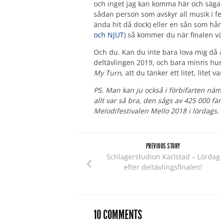
och inget jag kan komma här och säga ä
sådan person som avskyr all musik i fest
ända hit då dock) eller en sån som hård
och NJUT
) så kommer du när finalen vä
Och du. Kan du inte bara lova mig då at
deltävlingen 2019, och bara minns hu
My Turn
, att du tänker ett litet, litet
PS. Man kan ju också i förbifarten nämn
allt var så bra, den sågs av 425 000 f
Melodifestivalen Mello 2018 i lördags.
PREVIOUS STORY
Schlagerstudion Karlstad – Lördag
efter deltävlingsfinalen!
10 COMMENTS