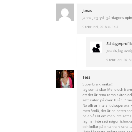
Jonas
Janne jingryd i gårdagens opini
9 februari, 2018 kl. 14:41
Schlagerprofil
Jotack. Jag av
9 februari, 2018 
Tess
Superbra krönika!!
Jag som älskar Mello och framfö
att det är rena rama skiten och
sett skiten på över 10 år…” men
Nä allt är inte alltid superbr
men ändå, det är helheten som
ha en åsikt om man inte sett s
Jag har inte sett någon ishock
och kollar på en annan kanal….
Heja Mariette, måste vara he