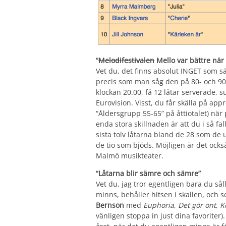
“
Melodifestivalen
Mello var bättre när 
Vet du, det finns absolut INGET som sä
precis som man såg den på 80- och 90-
klockan 20.00, få 12 låtar serverade, s
Eurovision. Visst, du får skälla på appr
“Åldersgrupp 55-65” på åttiotalet) nä
enda stora skillnaden är att du i så fal
sista tolv låtarna bland de 28 som de u
de tio som bjöds. Möjligen är det ocks
Malmö musikteater.
“Låtarna blir sämre och sämre”
Vet du, jag tror egentligen bara du så
minns, behåller hitsen i skallen, och
Bernson
med
Euphoria
,
Det gör ont
,
K
vänligen stoppa in just dina favoriter)