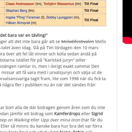
det bara var en tävling!”
ger att det inte bara går att se
Melodifestivalen
Mello
talet även idag. Slå på TVn lördagen den 10 mars
ura över att fel låt vinner och kolla sedan ändå på
östarna istället för på “Karlstad-juryn” (eller
r poängen ramlar in, men i övrigt exakt samma! Den
l missar att få vara med i urvalsjuryn och välja ut de
rvalsansvariga tagit fram, lite som 1998 när du fick ta
å några fler i publiken nu än när det sändes från
llar bort alla de där bidragen genom åren som du inte
 sedan jämför ett bidrag som
Kamferdrops
eller
Sigrid
eep on Walking
eller
Upp över mina öron
(här får du
. Eller så minns du kanske bara hur bra det var förra