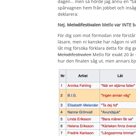
dagen… men så hörde jag ännu en “Såg 
spårvagnen hem från jobbet och insåg a
deklarera:
Nej.
Melodifestivalen
Mello var INTE bä
För dig som mot förmodan inte förstår 
läsare, men ni kanske har någon ni vill
låt mig försöka förklara detta för di
Melodifestivalen
Mello för exakt 20 år
hur den finalen såg ut, men annars bju