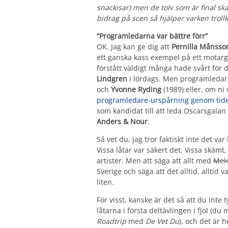
snackisar) men de tolv som är final ska
bidrag på scen så hjälper varken troll
“Programledarna var bättre förr”
OK. Jag kan ge dig att
Pernilla Månsso
ett ganska kass exempel på ett motargu
förstått väldigt många hade svårt för 
Lindgren
i lördags. Men programledar
och
Yvonne Ryding
(1989) eller, om ni 
programledare-urspårning genom tid
som kandidat till att leda Oscarsgalan
Anders & Nour
.
Så vet du, jag tror faktiskt inte det var 
Vissa låtar var säkert det. Vissa skämt
artister. Men att säga att allt med
Melo
Sverige och säga att det alltid, alltid
liten.
För visst, kanske är det så att du inte
låtarna i första deltävlingen i fjol (
Roadtrip
med
De Vet Du
), och det är h