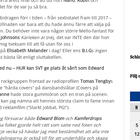
rra årets final och att du hört
Nano
,
Robin
och
t för de var ju så bra.
idragen förr i tiden – från sextiotalet fram till 2017 –
skillnaden var bara att du hade ännu färre att välja på
gen. Du behöver inte vara någon större Mello-fantast för
ll Johnsons
Kärleken är
(nej, det var INTE den där hon
mig tveksam till att få utan för oss i
r på
Elisabeth Melander
i dag? Eller ens
B.I.G
s
Ingen
Schl
t bästa låt enligt sluttabellen.
ed nu – HUR kan SVT ge plats åt sån’t som Edward
Följ 
 rockgruppen frontad av radioprofilen
Tomas Tengby
s
de “hårda covers” på dansbandslåtar (Covers på
anne
hade stora gummiöron och en tron på scenen.
 kan jag nämna att hennes största claim to fame innan
 reklamfilm (“Starkt jobbat, PG!”).
M
jag försvarar både
Edward Blom
och
Kamferdrops
ska folket gjorde helt rätt som satte ned foten och
5
rje vecka så hävdar jag med bestämdhet att alla inte
12
vlingarna är också till för att underhålla och skapa