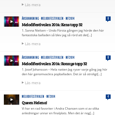
Läs mera
ÅRSRANKNING
·
MELODIFESTIVALEN
·
MF2014
0
Melodifestivalen 2014: Kens topp 32
1. Sanna Nielsen – Undo Första gången jag hörde den här
fantastiska balladen så blev jag så rörd att det[…]
Läs mera
ÅRSRANKNING
·
MELODIFESTIVALEN
·
MF2014
0
Melodifestivalen 2014: Ronnys topp 32
1. Josef Johansson – Hela natten Jag ryser varje gång jag hör
den här genomvackra popballaden. Det är så otroligt[…]
Läs mera
MELODIFESTIVALEN
·
MF2014
4
Queen Helena!
Vi har en rad favoriter i Andra Chansen som vi av olika
anledningar unnar en finalplats. Men det är nog[…]