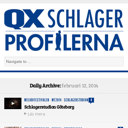
Daily Archive:
februari 12, 2014
MELODIFESTIVALEN
·
MF2014
·
SCHLAGERSTUDION
4
Schlagerstudion Göteborg
Läs mera