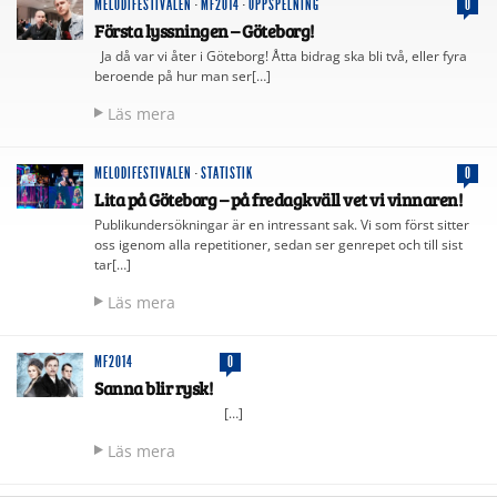
MELODIFESTIVALEN
·
MF2014
·
UPPSPELNING
0
Första lyssningen – Göteborg!
Ja då var vi åter i Göteborg! Åtta bidrag ska bli två, eller fyra
beroende på hur man ser[…]
Läs mera
MELODIFESTIVALEN
·
STATISTIK
0
Lita på Göteborg – på fredagkväll vet vi vinnaren!
Publikundersökningar är en intressant sak. Vi som först sitter
oss igenom alla repetitioner, sedan ser genrepet och till sist
tar[…]
Läs mera
MF2014
0
Sanna blir rysk!
[…]
Läs mera