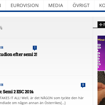
N
EUROVISION
MEDIA
ÖVRIGT
KO
F
4
ION
1
udion efter semi 2!
ION
0
: Semi 2 ESC 2014
AKES IT ALL! Well, är det NÅGON som tyckte den här
andlade om någon annan än Österrikes[…]