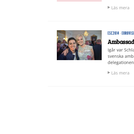
Läs mera
ESC2014
·
EUROVIS
Ambassadf
Igår var Schl
svenska amb
delegationen
Läs mera