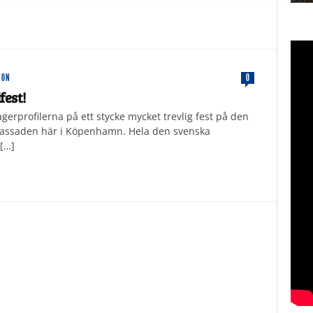
ION
0
est!
agerprofilerna på ett stycke mycket trevlig fest på den
assaden här i Köpenhamn. Hela den svenska
[…]