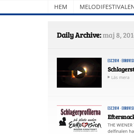
HEM
MELODIFESTIVALE
Daily Archive:
maj 8, 201
ESC2014
·
EUROVIS
Schlagerst
Läs mera
ESC2014
·
EUROVIS
Eftersnack
THE WIENER T
delfinalen h