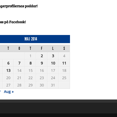
agerprofilernas poddar!
oss på Facebook!
MAJ 2014
T
O
T
F
L
S
1
2
3
4
6
7
8
9
10
11
13
14
15
16
17
18
20
21
22
23
24
25
27
28
29
30
31
r
Aug »