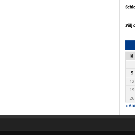
Schl
Följ 
M
5
12
19
26
« Ap