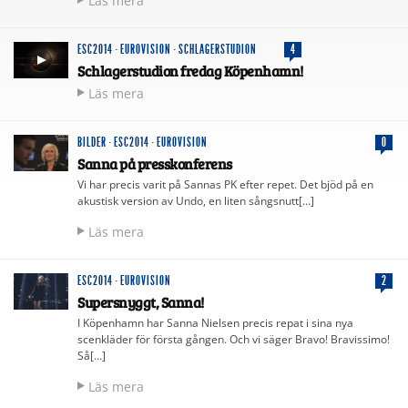
Läs mera
ESC2014
·
EUROVISION
·
SCHLAGERSTUDION
4
Schlagerstudion fredag Köpenhamn!
Läs mera
BILDER
·
ESC2014
·
EUROVISION
0
Sanna på presskonferens
Vi har precis varit på Sannas PK efter repet. Det bjöd på en
akustisk version av Undo, en liten sångsnutt[…]
Läs mera
ESC2014
·
EUROVISION
2
Supersnyggt, Sanna!
I Köpenhamn har Sanna Nielsen precis repat i sina nya
scenkläder för första gången. Och vi säger Bravo! Bravissimo!
Så[…]
Läs mera