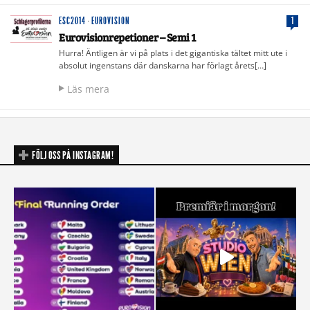
ESC2014
·
EUROVISION
1
Eurovisionrepetioner – Semi 1
Hurra! Äntligen är vi på plats i det gigantiska tältet mitt ute i
absolut ingenstans där danskarna har förlagt årets[…]
Läs mera
FÖLJ OSS PÅ INSTAGRAM!