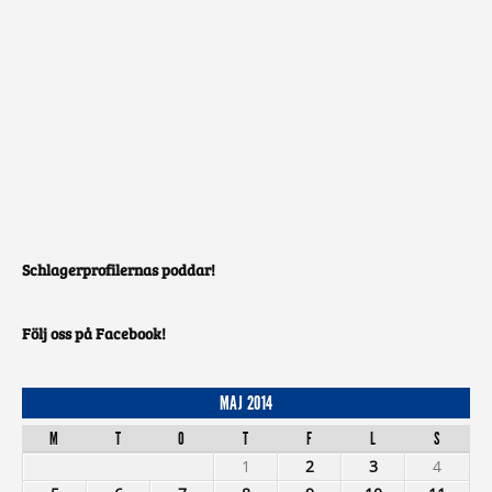
Schlagerprofilernas poddar!
Följ oss på Facebook!
MAJ 2014
M
T
O
T
F
L
S
1
2
3
4