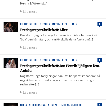
Henrik & Wiktoria[…]
Läs mera
BILDER
·
MELODIFESTIVALEN
·
MF2017
·
REPETITIONER
0
Fredagsrepet Skellefteå: Alice
Dagsform: Jag tycker nog fortfarande att Alice har svårt att
”äga” den här låten, och varför skulle detta funka om[…]
Läs mera
BILDER
·
MELODIFESTIVALEN
·
MF2017
·
REPETITIONER
0
Fredagsrepet Skellefteå: Jon Henrik Fjällgren feat.
Aninia
Dagsform: Inga förkylningar här. Det här paret imponerar på
mig vid varje rep med sina grymma röstresurser. Längtar
redan efter[…]
Läs mera
MEDIA
·
MELODIFESTIVALEN
·
MF2017
·
SCHLAGERSTUDION
5