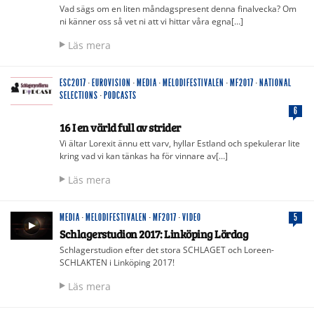
Vad sägs om en liten måndagspresent denna finalvecka? Om
ni känner oss så vet ni att vi hittar våra egna[…]
Läs mera
ESC2017
·
EUROVISION
·
MEDIA
·
MELODIFESTIVALEN
·
MF2017
·
NATIONAL
SELECTIONS
·
PODCASTS
6
16 I en värld full av strider
Vi ältar Lorexit ännu ett varv, hyllar Estland och spekulerar lite
kring vad vi kan tänkas ha för vinnare av[…]
Läs mera
MEDIA
·
MELODIFESTIVALEN
·
MF2017
·
VIDEO
5
Schlagerstudion 2017: Linköping Lördag
Schlagerstudion efter det stora SCHLAGET och Loreen-
SCHLAKTEN i Linköping 2017!
Läs mera