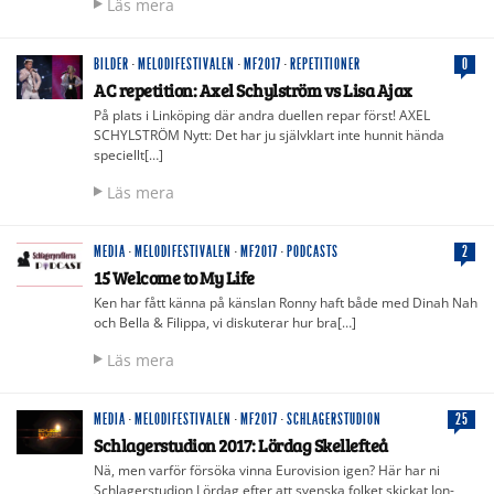
Läs mera
BILDER
·
MELODIFESTIVALEN
·
MF2017
·
REPETITIONER
0
AC repetition: Axel Schylström vs Lisa Ajax
På plats i Linköping där andra duellen repar först! AXEL
SCHYLSTRÖM Nytt: Det har ju självklart inte hunnit hända
speciellt[…]
Läs mera
MEDIA
·
MELODIFESTIVALEN
·
MF2017
·
PODCASTS
2
15 Welcome to My Life
Ken har fått känna på känslan Ronny haft både med Dinah Nah
och Bella & Filippa, vi diskuterar hur bra[…]
Läs mera
MEDIA
·
MELODIFESTIVALEN
·
MF2017
·
SCHLAGERSTUDION
25
Schlagerstudion 2017: Lördag Skellefteå
Nä, men varför försöka vinna Eurovision igen? Här har ni
Schlagerstudion Lördag efter att svenska folket skickat Jon-