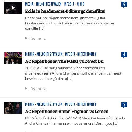
MEDIA
·
MELODIFESTIVALEN
·
MF2017
·
VIDEO
6
Kolla in husdansare-Edins nya dansfilm!
Det är väl inte någon större hemlighet att vi gillar
husdansaren Edin Jusuframic, så när han nu släpper en
dansfilm[…]
Läs mera
BILDER
·
MELODIFESTIVALEN
·
MF2017
·
REPETITIONER
4
AC Repetitioner: The FO&O vs De Vet Du
THE FO&O De här grabbarna vinner förmodligen
silvermedaljen i Andra Chansens inofficiella ”vem var mest
besviken att inte gå direkt[…]
Läs mera
BILDER
·
MELODIFESTIVALEN
·
MF2017
·
REPETITIONER
5
AC Repetitioner: Anton Hagman vs Loreen
OK. Måste få det ur mig: GAAAAH! Mina två favoritlåtar i hela
Andra Chansen har hamnat mot varandra! Damn you,[…]