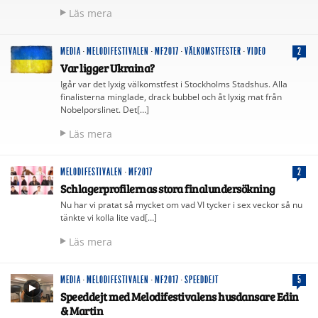
Läs mera
MEDIA
·
MELODIFESTIVALEN
·
MF2017
·
VÄLKOMSTFESTER
·
VIDEO
2
Var ligger Ukraina?
Igår var det lyxig välkomstfest i Stockholms Stadshus. Alla
finalisterna minglade, drack bubbel och åt lyxig mat från
Nobelporslinet. Det[…]
Läs mera
MELODIFESTIVALEN
·
MF2017
2
Schlagerprofilernas stora finalundersökning
Nu har vi pratat så mycket om vad VI tycker i sex veckor så nu
tänkte vi kolla lite vad[…]
Läs mera
MEDIA
·
MELODIFESTIVALEN
·
MF2017
·
SPEEDDEJT
5
Speeddejt med Melodifestivalens husdansare Edin
& Martin