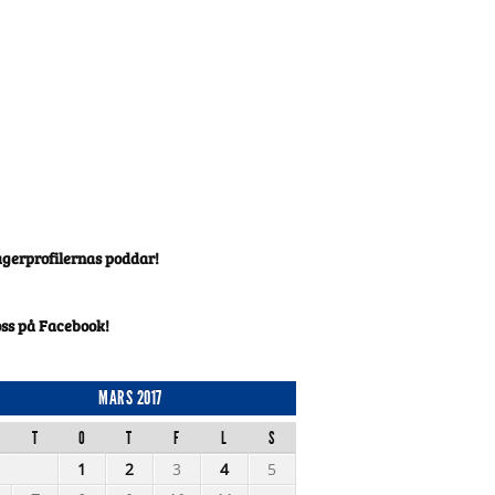
agerprofilernas poddar!
oss på Facebook!
MARS 2017
T
O
T
F
L
S
1
2
3
4
5