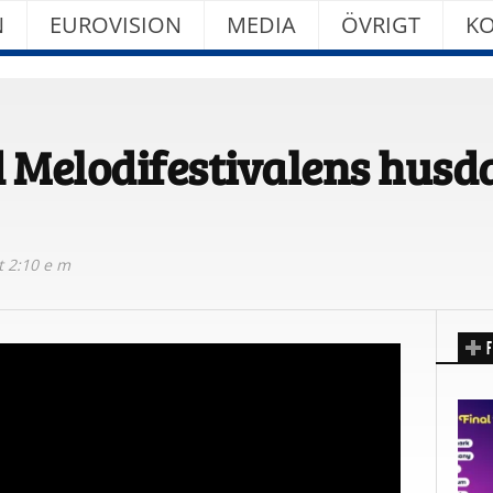
N
EUROVISION
MEDIA
ÖVRIGT
KO
 Melodifestivalens husd
t 2:10 e m
F