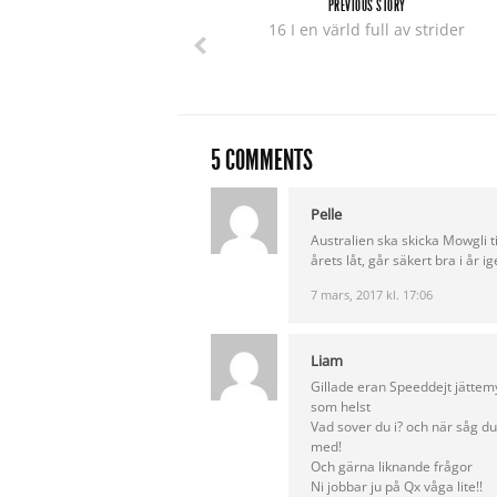
PREVIOUS STORY
16 I en värld full av strider
5 COMMENTS
Pelle
Australien ska skicka Mowgli ti
årets låt, går säkert bra i år ig
7 mars, 2017 kl. 17:06
Liam
Gillade eran Speeddejt jättemy
som helst
Vad sover du i? och när såg du 
med!
Och gärna liknande frågor
Ni jobbar ju på Qx våga lite!!