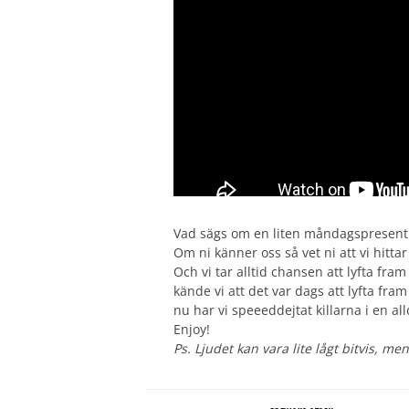
Vad sägs om en liten måndagspresent
Om ni känner oss så vet ni att vi hitta
Och vi tar alltid chansen att lyfta fram
kände vi att det var dags att lyfta fr
nu har vi speeeddejtat killarna i en all
Enjoy!
Ps. Ljudet kan vara lite lågt bitvis, me