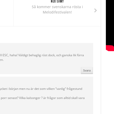
NEXT STORY
Så kommer svenskarna rösta i
Melodifestivalen!
ll ESC, haha! Väldigt behaglig röst dock, och ganska lik förra
en.
Svara
cket i början men nu är det som vilken ”vanlig” frågestund
porr senast? Vilka kalsonger ? är frågor som alltid skall vara