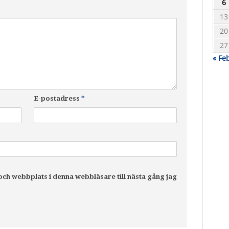
6
13
20
27
« Fe
E-postadress
*
ch webbplats i denna webbläsare till nästa gång jag