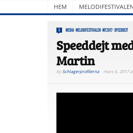
HEM
MELODIFESTIVALE
MEDIA
·
MELODIFESTIVALEN
·
MF2017
·
SPEEDDEJT
5
Speeddejt med
Martin
by
Schlagerprofilerna
mars 6, 2017 a