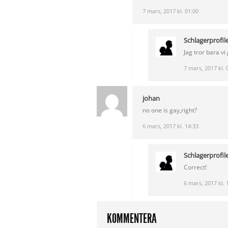
7 mars, 2017 kl. 01:00
Schlagerprofil
Jag tror bara v
7 mars, 2017 kl. 
johan
no one is gay,right?
6 mars, 2017 kl. 14:33
Schlagerprofil
Correct!
6 mars, 2017 kl. 
KOMMENTERA