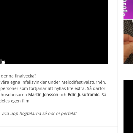
 denna finalvecka?
r våra egna infallsvinklar under Melodifestivalsturnén.
 personer som förtjänar att hyllas lite extra. Så därför
am husdansarna
Martin Jonsson
och
Edin Jusuframic
. Så
deles egen film.
n vrid upp högtalarna så hör ni perfekt!