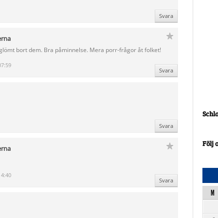
Svara
erna
i glömt bort dem. Bra påminnelse. Mera porr-frågor åt folket!
07:59
Svara
Schl
Svara
Följ 
erna
14:40
Svara
M