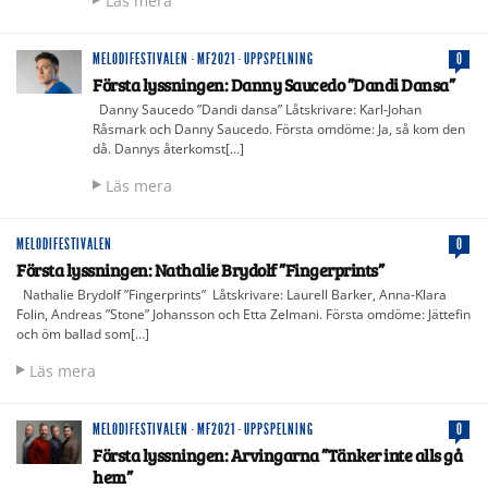
Läs mera
MELODIFESTIVALEN
·
MF2021
·
UPPSPELNING
0
Första lyssningen: Danny Saucedo ”Dandi Dansa”
Danny Saucedo ”Dandi dansa” Låtskrivare: Karl-Johan
Råsmark och Danny Saucedo. Första omdöme: Ja, så kom den
då. Dannys återkomst[…]
Läs mera
MELODIFESTIVALEN
0
Första lyssningen: Nathalie Brydolf ”Fingerprints”
Nathalie Brydolf ”Fingerprints” Låtskrivare: Laurell Barker, Anna-Klara
Folin, Andreas ”Stone” Johansson och Etta Zelmani. Första omdöme: Jättefin
och öm ballad som[…]
Läs mera
MELODIFESTIVALEN
·
MF2021
·
UPPSPELNING
0
Första lyssningen: Arvingarna ”Tänker inte alls gå
hem”