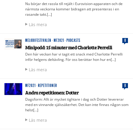
Nu börjar det rassla till rejält i Eurovision-apparaten och de
närmsta veckorna kommer bidragen att presenteras i en
rasande takt.[…]
Läs mera
MELODIFESTIVALEN
·
MF2021
·
PODCASTS
0
Minipodd: 15 minuter med Charlotte Perrelli
Den här veckan har vi tagit ett snack med Charlotte Perrelli
inför helgens deltävling. För oss berättar hon hur en[…]
Läs mera
MF2021
·
REPETITIONER
0
Andra repetitionen: Dotter
Dagsform: Allt är mycket tightare i dag och Dotter levererar
med en vinnande självsäkerhet. Det kan inte finnas någon som
helst[…]
Läs mera