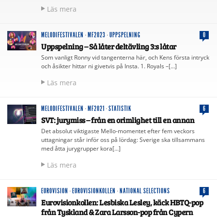
Läs mera
MELODIFESTIVALEN
·
MF2023
·
UPPSPELNING
0
Uppspelning – Så låter deltävling 3:s låtar
Som vanligt Ronny vid tangenterna här, och Kens första intryck
och åsikter hittar ni givetvis på Insta. 1. Royals –[…]
Läs mera
MELODIFESTIVALEN
·
MF2021
·
STATISTIK
6
SVT: jurymiss – från en orimlighet till en annan
Det absolut viktigaste Mello-momentet efter fem veckors
uttagningar står inför oss på lördag: Sverige ska tillsammans
med åtta jurygrupper kora[…]
Läs mera
EUROVISION
·
EUROVISIONKOLLEN
·
NATIONAL SELECTIONS
6
Eurovisionkollen: Lesbiska Lesley, käck HBTQ-pop
från Tyskland & Zara Larsson-pop från Cypern