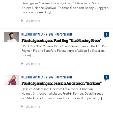
Arvingarna ”Tänker inte alls gå hem” Låtskrivare: Stefan
Brunzell, Nanne Grönvall, Thomas G:son och Bobby Ljunggren.
Första omdöme: Oh,[…]
Läs mera
MELODIFESTIVALEN
·
MF2021
·
UPPSPELNING
0
Första lyssningen: Paul Rey ”The Missing Piece”
Paul Rey ”The Missing Piece” Låtskrivare: Laurell Barker, Paul
Rey och Fredrik Sonefors Första intryck: Väldigt Ed Sheeran.
Börjar[…]
Läs mera
MELODIFESTIVALEN
·
MF2021
·
UPPSPELNING
0
Första lyssningen: Jessica Andersson ”Horizon”
Jessica Andersson ”Horizon” Låtskrivare: Christian
Holmström, Jesper Jakobson, Fredrik Kempe, David Kreuger
och Markus Lidén. Första omdöme: Börjar dämpat, lite[…]
Läs mera