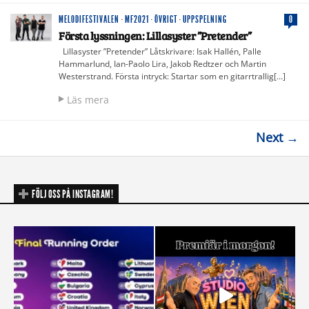
MELODIFESTIVALEN
·
MF2021
·
ÖVRIGT
·
UPPSPELNING
0
Första lyssningen: Lillasyster ”Pretender”
Lillasyster ”Pretender” Låtskrivare: Isak Hallén, Palle
Hammarlund, Ian-Paolo Lira, Jakob Redtzer och Martin
Westerstrand. Första intryck: Startar som en gitarrtrallig[…]
Läs mera
Next →
FÖLJ OSS PÅ INSTAGRAM!