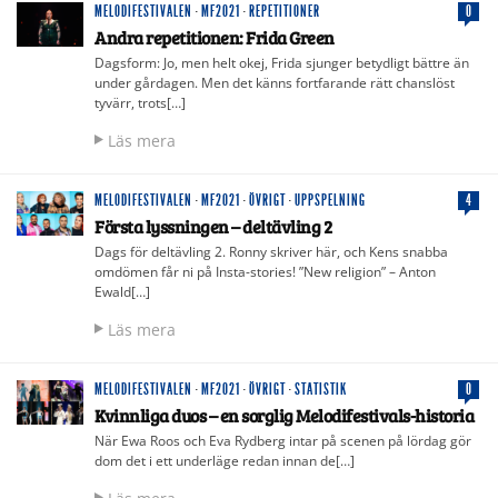
MELODIFESTIVALEN
·
MF2021
·
REPETITIONER
0
Andra repetitionen: Frida Green
Dagsform: Jo, men helt okej, Frida sjunger betydligt bättre än
under gårdagen. Men det känns fortfarande rätt chanslöst
tyvärr, trots[…]
Läs mera
MELODIFESTIVALEN
·
MF2021
·
ÖVRIGT
·
UPPSPELNING
4
Första lyssningen – deltävling 2
Dags för deltävling 2. Ronny skriver här, och Kens snabba
omdömen får ni på Insta-stories! ”New religion” – Anton
Ewald[…]
Läs mera
MELODIFESTIVALEN
·
MF2021
·
ÖVRIGT
·
STATISTIK
0
Kvinnliga duos – en sorglig Melodifestivals-historia
När Ewa Roos och Eva Rydberg intar på scenen på lördag gör
dom det i ett underläge redan innan de[…]