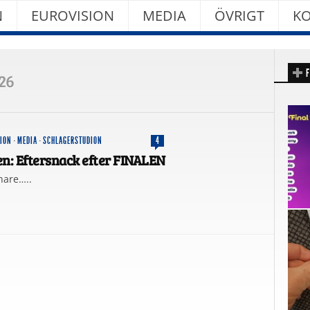
N
EUROVISION
MEDIA
ÖVRIGT
KO
F
26
SION
·
MEDIA
·
SCHLAGERSTUDION
4
en: Eftersnack efter FINALEN
nare…..