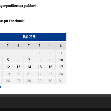
agerprofilernas poddar!
oss på Facebook!
MAJ 2026
T
O
T
F
L
S
1
2
3
5
6
7
8
9
10
12
13
14
15
16
17
19
20
21
22
23
24
26
27
28
29
30
31
r