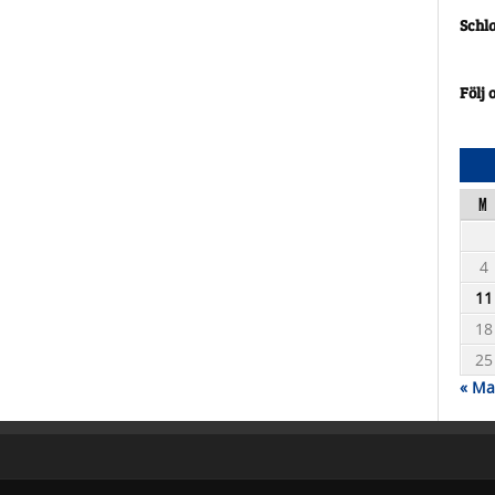
Schl
Följ 
M
4
11
18
25
« Ma