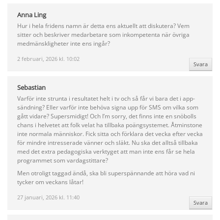
Anna Ling
Hur i hela fridens namn är detta ens aktuellt att diskutera? Vem
sitter och beskriver medarbetare som inkompetenta när övriga
medmänskligheter inte ens ingår?
2 februari, 2026 kl. 10:02
Svara
Sebastian
Varför inte strunta i resultatet helt i tv och så får vi bara det i app-
sändning? Eller varför inte behöva signa upp för SMS om vilka som
gått vidare? Supersmidigt! Och I’m sorry, det finns inte en snöbolls
chans i helvetet att folk velat ha tillbaka poängsystemet. Åtminstone
inte normala människor. Fick sitta och förklara det vecka efter vecka
för mindre intresserade vänner och släkt. Nu ska det alltså tillbaka
med det extra pedagogiska verktyget att man inte ens får se hela
programmet som vardagstittare?
Men otroligt taggad ändå, ska bli superspännande att höra vad ni
tycker om veckans låtar!
27 januari, 2026 kl. 11:40
Svara