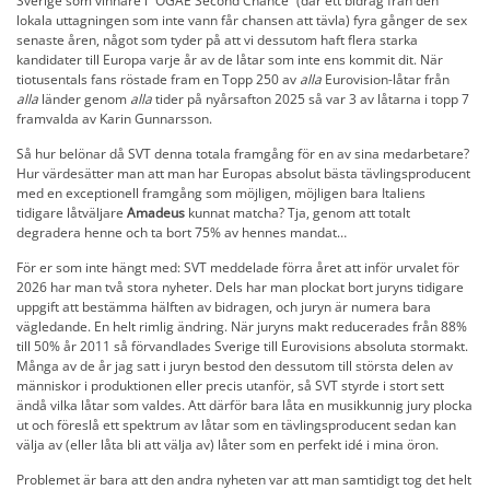
Sverige som vinnare i “OGAE Second Chance” (där ett bidrag från den
lokala uttagningen som inte vann får chansen att tävla) fyra gånger de sex
senaste åren, något som tyder på att vi dessutom haft flera starka
kandidater till Europa varje år av de låtar som inte ens kommit dit. När
tiotusentals fans röstade fram en Topp 250 av
alla
Eurovision-låtar från
alla
länder genom
alla
tider på nyårsafton 2025 så var 3 av låtarna i topp 7
framvalda av Karin Gunnarsson.
Så hur belönar då SVT denna totala framgång för en av sina medarbetare?
Hur värdesätter man att man har Europas absolut bästa tävlingsproducent
med en exceptionell framgång som möjligen, möjligen bara Italiens
tidigare låtväljare
Amadeus
kunnat matcha? Tja, genom att totalt
degradera henne och ta bort 75% av hennes mandat…
För er som inte hängt med: SVT meddelade förra året att inför urvalet för
2026 har man två stora nyheter. Dels har man plockat bort juryns tidigare
uppgift att bestämma hälften av bidragen, och juryn är numera bara
vägledande. En helt rimlig ändring. När juryns makt reducerades från 88%
till 50% år 2011 så förvandlades Sverige till Eurovisions absoluta stormakt.
Många av de år jag satt i juryn bestod den dessutom till största delen av
människor i produktionen eller precis utanför, så SVT styrde i stort sett
ändå vilka låtar som valdes. Att därför bara låta en musikkunnig jury plocka
ut och föreslå ett spektrum av låtar som en tävlingsproducent sedan kan
välja av (eller låta bli att välja av) låter som en perfekt idé i mina öron.
Problemet är bara att den andra nyheten var att man samtidigt tog det helt