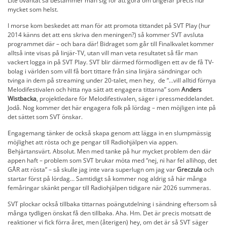
Lite oväntat så bestämmer man sig för att göra om ungefär precis hur
mycket som helst.
I morse kom beskedet att man för att promota tittandet på SVT Play (hur
2014 känns det att ens skriva den meningen?) så kommer SVT avsluta
programmet där – och bara där! Bidraget som går till Finalkvalet kommer
alltså inte visas på linjär-TV, utan vill man veta resultatet så får man
vackert logga in på SVT Play. SVT blir därmed förmodligen ett av de få TV-
bolag i världen som vill få bort tittare från sina linjära sändningar och
tvinga in dem på streaming under 20-talet, men hey, de “…vill alltid förnya
Melodifestivalen och hitta nya sätt att engagera tittarna” som
Anders
Wistbacka
, projektledare för Melodifestivalen, säger i pressmeddelandet.
Jodå. Nog kommer det här engagera folk på lördag – men möjligen inte på
det sättet som SVT önskar.
Engagemang tänker de också skapa genom att lägga in en slumpmässig
möjlighet att rösta och ge pengar till Radiohjälpen via appen.
Behjärtansvärt. Absolut. Men med tanke på hur mycket problem den där
appen haft – problem som SVT brukar möta med “nej, ni har fel allihop, det
GÅR att rösta” – så skulle jag inte vara superlugn om jag var
Greczula
och
startar först på lördag… Samtidigt så kommer nog aldrig så här många
femåringar skänkt pengar till Radiohjälpen tidigare när 2026 summeras.
SVT plockar också tillbaka tittarnas poängutdelning i sändning eftersom så
många tydligen önskat få den tillbaka. Aha. Hm. Det är precis motsatt de
reaktioner vi fick förra året, men (återigen) hey, om det är så SVT säger