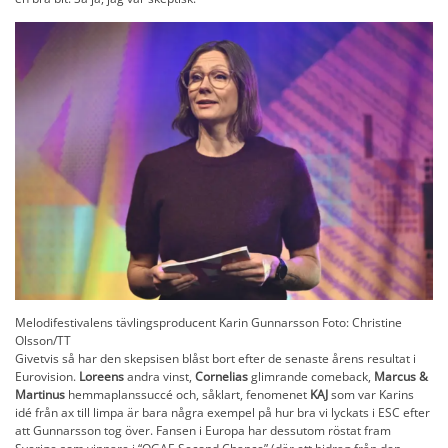
Melodifestivalens tävlingsproducent Karin Gunnarsson Foto: Christine
Olsson/TT
Givetvis så har den skepsisen blåst bort efter de senaste årens resultat i
Eurovision.
Loreens
andra vinst,
Cornelias
glimrande comeback,
Marcus &
Martinus
hemmaplanssuccé och, såklart, fenomenet
KAJ
som var Karins
idé från ax till limpa är bara några exempel på hur bra vi lyckats i ESC efter
att Gunnarsson tog över. Fansen i Europa har dessutom röstat fram