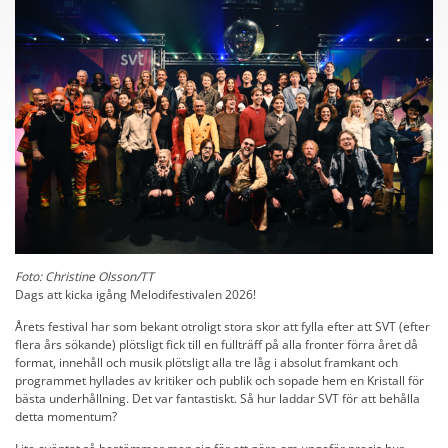
Foto: Christine Olsson/TT
Dags att kicka igång Melodifestivalen 2026!
Årets festival har som bekant otroligt stora skor att fylla efter att SVT (efter
flera års sökande) plötsligt fick till en fullträff på alla fronter förra året då
format, innehåll och musik plötsligt alla tre låg i absolut framkant och
programmet hyllades av kritiker och publik och sopade hem en Kristall för
bästa underhållning. Det var fantastiskt. Så hur laddar SVT för att behålla
detta momentum?