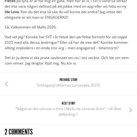
Pieces
på fyra år är för mig en gåta, men här är vi. I SVTs värld så verkar
det inte vara någon skillnad på att jobba med en app eller att hitta en ny
Ida-Lova
. Kan du det ena så ska du väl kunna det andra? Jag antar det
viktigaste är att man är ENGAGERAD!
Så. Välkommen till Mello 2026.
Vad vet jag? Kanske har SVT i år hittat den perfekta formeln för att toppa
2025 med alla dessa ändringar? Eller så har de inte det? Kanske kommer
allting implodera i en enda stor arg – men engagerad – tittarstorm?
Det är ju detta vi ska prata oavbrutet om nu i sex veckor. Och lite om vem
som vinner. Jag längtar ihjäl mig. Nu kör vi.
PREVIOUS STORY
Schlagerprofilernas Lussevaka 2025!
NEXT STORY
”Något av det sämsta vi hört i Mello de senaste åren” – så låter
deltävling 1
2 COMMENTS