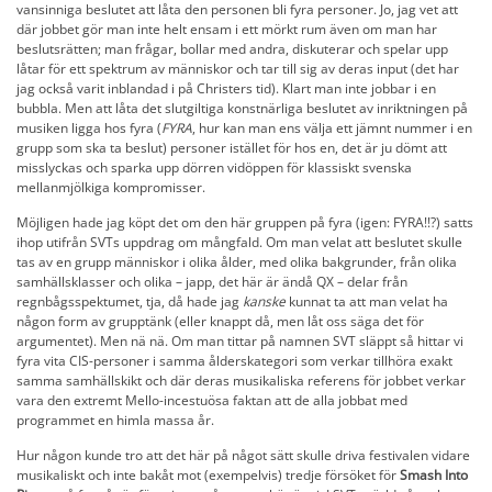
vansinniga beslutet att låta den personen bli fyra personer. Jo, jag vet att
där jobbet gör man inte helt ensam i ett mörkt rum även om man har
beslutsrätten; man frågar, bollar med andra, diskuterar och spelar upp
låtar för ett spektrum av människor och tar till sig av deras input (det har
jag också varit inblandad i på Christers tid). Klart man inte jobbar i en
bubbla. Men att låta det slutgiltiga konstnärliga beslutet av inriktningen på
musiken ligga hos fyra (
FYRA
, hur kan man ens välja ett jämnt nummer i en
grupp som ska ta beslut) personer istället för hos en, det är ju dömt att
misslyckas och sparka upp dörren vidöppen för klassiskt svenska
mellanmjölkiga kompromisser.
Möjligen hade jag köpt det om den här gruppen på fyra (igen: FYRA!!?) satts
ihop utifrån SVTs uppdrag om mångfald. Om man velat att beslutet skulle
tas av en grupp människor i olika ålder, med olika bakgrunder, från olika
samhällsklasser och olika – japp, det här är ändå QX – delar från
regnbågsspektumet, tja, då hade jag
kanske
kunnat ta att man velat ha
någon form av grupptänk (eller knappt då, men låt oss säga det för
argumentet). Men nä nä. Om man tittar på namnen SVT släppt så hittar vi
fyra vita CIS-personer i samma ålderskategori som verkar tillhöra exakt
samma samhällskikt och där deras musikaliska referens för jobbet verkar
vara den extremt Mello-incestuösa faktan att de alla jobbat med
programmet en himla massa år.
Hur någon kunde tro att det här på något sätt skulle driva festivalen vidare
musikaliskt och inte bakåt mot (exempelvis) tredje försöket för
Smash Into