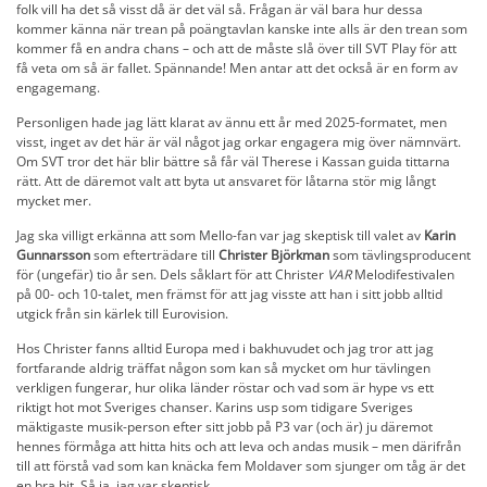
folk vill ha det så visst då är det väl så. Frågan är väl bara hur dessa
kommer känna när trean på poängtavlan kanske inte alls är den trean som
kommer få en andra chans – och att de måste slå över till SVT Play för att
få veta om så är fallet. Spännande! Men antar att det också är en form av
engagemang.
Personligen hade jag lätt klarat av ännu ett år med 2025-formatet, men
visst, inget av det här är väl något jag orkar engagera mig över nämnvärt.
Om SVT tror det här blir bättre så får väl Therese i Kassan guida tittarna
rätt. Att de däremot valt att byta ut ansvaret för låtarna stör mig långt
mycket mer.
Jag ska villigt erkänna att som Mello-fan var jag skeptisk till valet av
Karin
Gunnarsson
som efterträdare till
Christer Björkman
som tävlingsproducent
för (ungefär) tio år sen. Dels såklart för att Christer
VAR
Melodifestivalen
på 00- och 10-talet, men främst för att jag visste att han i sitt jobb alltid
utgick från sin kärlek till Eurovision.
Hos Christer fanns alltid Europa med i bakhuvudet och jag tror att jag
fortfarande aldrig träffat någon som kan så mycket om hur tävlingen
verkligen fungerar, hur olika länder röstar och vad som är hype vs ett
riktigt hot mot Sveriges chanser. Karins usp som tidigare Sveriges
mäktigaste musik-person efter sitt jobb på P3 var (och är) ju däremot
hennes förmåga att hitta hits och att leva och andas musik – men därifrån
till att förstå vad som kan knäcka fem Moldaver som sjunger om tåg är det
en bra bit. Så ja, jag var skeptisk.