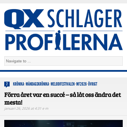
KRÖNIKA
·
MÅNDAGSKRÖNIKA
·
MELODIFESTIVALEN
·
MF2026
·
ÖVRIGT
2
Förra året var en succé – så låt oss ändra det
mesta!
januari 26, 2026 at 4:31 e m