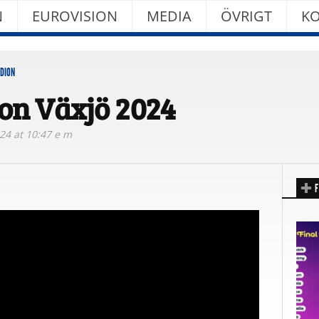
N
EUROVISION
MEDIA
ÖVRIGT
KO
DION
on Växjö 2024
024 at 10:47 e m
F