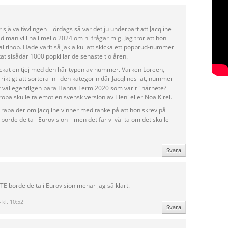
 själva tävlingen i lördags så var det ju underbart att Jacqline
d man vill ha i mello 2024 om ni frågar mig. Jag tror att hon
alltihop. Hade varit så jäkla kul att skicka ett popbrud-nummer
ckat sisådär 1000 popkillar de senaste tio åren.
kickat en tjej med den här typen av nummer. Varken Loreen,
iktigt att sortera in i den kategorin där Jacqlines låt, nummer
är väl egentligen bara Hanna Ferm 2020 som varit i närhete?
uropa skulle ta emot en svensk version av Eleni eller Noa Kirel.
ör rabalder om Jacqline vinner med tanke på att hon skrev på
borde delta i Eurovision – men det får vi väl ta om det skulle
Svara
TE borde delta i Eurovision menar jag så klart.
 kl. 10:52
Svara