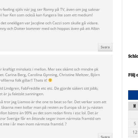
m-feeling själv när jag ser Ronny på TV, även om jag saknar
 vi har Ken som också kan fungera lite som ett medium!
e det onekligen var Jacqline och Cazzi som skulle gå vidare.
Danny och Dotter kommer med och hoppas även på att Albin
Svara
Schl
r kraftigt minskats i mellon. Mer sex skämt och mindre pk
Följ 
 Carina Berg, Carolina Gynning, Christine Meltzer, Björn
filerna folk gillar!! Thats it!
d Lindgren, FabFreddie etc etc. De gjorde säkert sitt jobb,
et är ju faktiskt sanningen.
så tror jag Liamoo är the one to beat so far. Det verkar som att
M
g låtarna men kollar man på resten av Europa så är ju nästan
 mellon bättre än 99% av det som redan finns i esc lol. Det är
ag tror Sverige får en åttonde seger inom närmsta framtid om
5
kt inte i år men inom närmsta framtid. ?
12
Svara