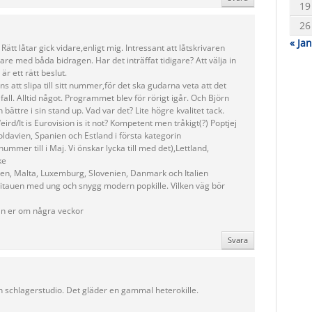
19
26
« Jan
Rätt låtar gick vidare,enligt mig. Intressant att låtskrivaren
dare med båda bidragen. Har det inträffat tidigare? Att välja in
är ett rätt beslut.
s att slipa till sitt nummer,för det ska gudarna veta att det
all. Alltid något. Programmet blev för rörigt igår. Och Björn
ättre i sin stand up. Vad var det? Lite högre kvalitet tack.
eird/It is Eurovision is it not? Kompetent men tråkigt(?) Poptjej
oldavien, Spanien och Estland i första kategorin
nummer till i Maj. Vi önskar lycka till med det),Lettland,
ke
eckien, Malta, Luxemburg, Slovenien, Danmark och Italien
 Litauen med ung och snygg modern popkille. Vilken väg bör
ån er om några veckor
Svara
 en schlagerstudio. Det gläder en gammal heterokille.