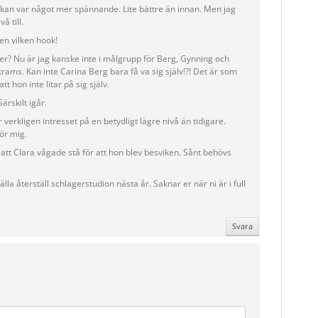
kan var något mer spännande. Lite bättre än innan. Men jag
å till.
men vilken hook!
? Nu är jag kanske inte i målgrupp för Berg, Gynning och
trams. Kan inte Carina Berg bara få va sig själv!?! Det är som
att hon inte litar på sig själv.
ärskilt igår.
r verkligen intresset på en betydligt lägre nivå än tidigare.
för mig.
att Clara vågade stå för att hon blev besviken. Sånt behövs
lla återställ schlagerstudion nästa år. Saknar er när ni är i full
Svara