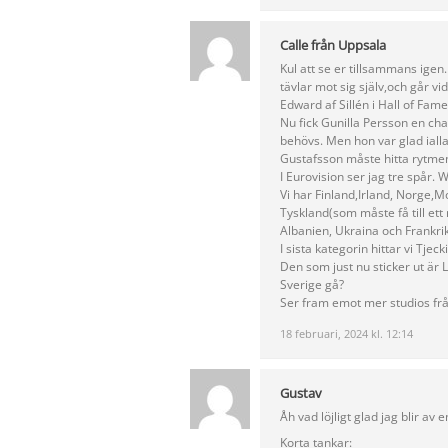
Calle från Uppsala
Kul att se er tillsammans igen. 
tävlar mot sig själv,och går vi
Edward af Sillén i Hall of Fame 
Nu fick Gunilla Persson en chan
behövs. Men hon var glad iallaf
Gustafsson måste hitta rytmen b
I Eurovision ser jag tre spår. W
Vi har Finland,Irland, Norge,M
Tyskland(som måste få till ett 
Albanien, Ukraina och Frankri
I sista kategorin hittar vi Tj
Den som just nu sticker ut är
Sverige gå?
Ser fram emot mer studios fr
18 februari, 2024 kl. 12:14
Gustav
Åh vad löjligt glad jag blir av
Korta tankar: