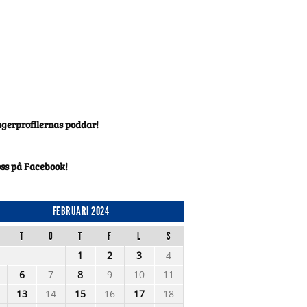
agerprofilernas poddar!
oss på Facebook!
FEBRUARI 2024
T
O
T
F
L
S
1
2
3
4
6
7
8
9
10
11
13
14
15
16
17
18