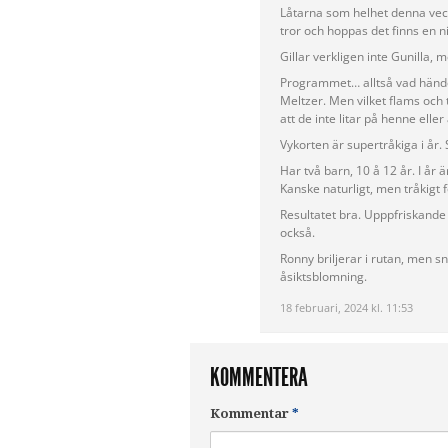
Låtarna som helhet denna vec
tror och hoppas det finns en niv
Gillar verkligen inte Gunilla, 
Programmet… alltså vad händer
Meltzer. Men vilket flams och 
att de inte litar på henne eller 
Vykorten är supertråkiga i år. S
Har två barn, 10 å 12 år. I år ä
Kanske naturligt, men tråkigt 
Resultatet bra. Upppfriskande 
också.
Ronny briljerar i rutan, men snä
åsiktsblomning.
18 februari, 2024 kl. 11:53
KOMMENTERA
Kommentar
*