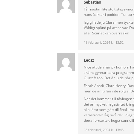
Sebastian
Får nästan lite stolt stage-mo
hans åsikter i podden. Tur att
Jag gillade ju Clara men tyckt
Väldigt spänd på att se vad 
eller Scarlet kan överraska!
18 februari, 2024 kl. 13:52
Leosz
Nice att den här pk humorn ha
skämt gynnar bara programmet.
Gustafsson. Det är ju de här pro
Farah Abadi, Clara Henry, Davi
men de är ju fan inte roliga! D
När det kommer till tävlingen 
det är mycket negativitet krin
alla låtar som gått till final i
katastrofalt låg nivå där. ? J
detta fortsätter, högst sannoli
18 februari, 2024 kl. 13:45