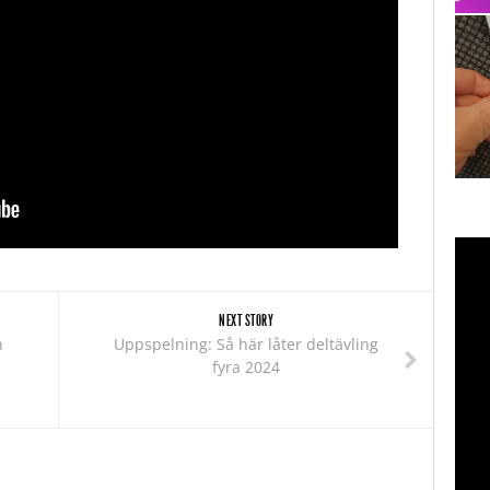
NEXT STORY
n
Uppspelning: Så här låter deltävling
fyra 2024