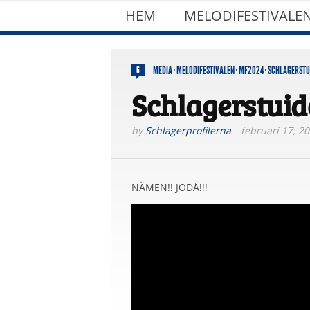
HEM
MELODIFESTIVALE
MEDIA
·
MELODIFESTIVALEN
·
MF2024
·
SCHLAGERSTU
6
Schlagerstuid
by
Schlagerprofilerna
februari 17, 2
NÄMEN!! JODÅ!!!