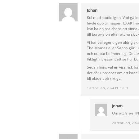
Johan
Kul med studio igen! Vad gäller
levde upp till hajpen. EXAKT va
kan ha en bra chans att vinna 
till Eurovision efter att ha ski
Vi har väl egentligen aldrig s
The Mamas eller Sanna går ju r
och output befinner sig. Det 
Riktigt intressant att se hur E
Sedan finns väl en viss risk f
det där uppropet om att Israel 
bli aktuelt på riktigt.
19 februari, 2024 kl. 19:51
Johan
Om att Israel IN
20 februari, 2024