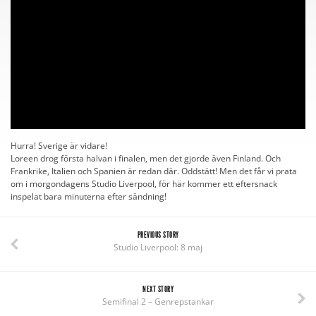
Hurra! Sverige är vidare!
Loreen drog första halvan i finalen, men det gjorde även Finland. Och
Frankrike, Italien och Spanien är redan där. Oddstätt! Men det får vi prata
om i morgondagens Studio Liverpool, för här kommer ett eftersnack
inspelat bara minuterna efter sändning!
PREVIOUS STORY
Studio Liverpool: 8 maj
NEXT STORY
Semifinal 2 – Genrepstankar