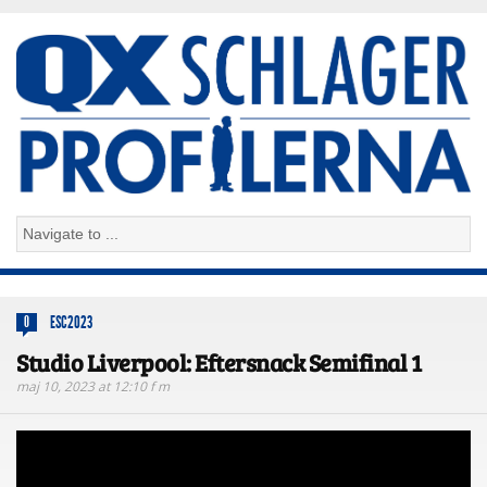
ESC2023
0
Studio Liverpool: Eftersnack Semifinal 1
maj 10, 2023 at 12:10 f m