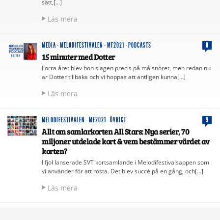
sätt,[…]
Läs mera
MEDIA
·
MELODIFESTIVALEN
·
MF2021
·
PODCASTS
0
15 minuter med Dotter
Förra året blev hon slagen precis på målsnöret, men redan nu
är Dotter tillbaka och vi hoppas att äntligen kunna[…]
Läs mera
MELODIFESTIVALEN
·
MF2021
·
ÖVRIGT
9
Allt om samlarkorten All Stars: Nya serier, 70
miljoner utdelade kort & vem bestämmer värdet av
korten?
I fjol lanserade SVT kortsamlande i Melodifestivalsappen som
vi använder för att rösta. Det blev succé på en gång, och[…]
Läs mera