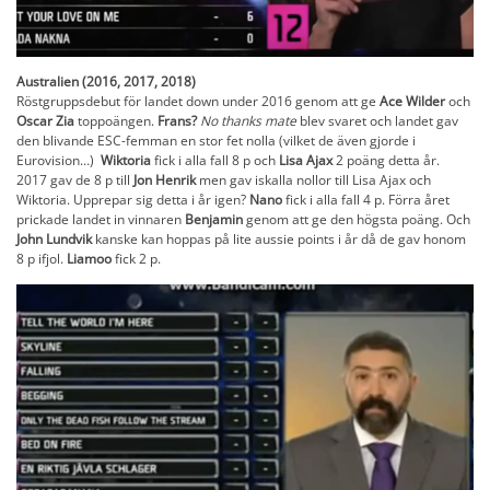
Australien (2016, 2017, 2018)
Röstgruppsdebut för landet down under 2016 genom att ge
Ace Wilder
och
Oscar Zia
toppoängen.
Frans?
No thanks mate
blev svaret och landet gav
den blivande ESC-femman en stor fet nolla (vilket de även gjorde i
Eurovision…)
Wiktoria
fick i alla fall 8 p och
Lisa Ajax
2 poäng detta år.
2017 gav de 8 p till
Jon Henrik
men gav iskalla nollor till Lisa Ajax och
Wiktoria. Upprepar sig detta i år igen?
Nano
fick i alla fall 4 p. Förra året
prickade landet in vinnaren
Benjamin
genom att ge den högsta poäng. Och
John Lundvik
kanske kan hoppas på lite aussie points i år då de gav honom
8 p ifjol.
Liamoo
fick 2 p.