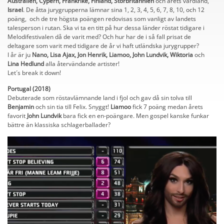
Australien, Cypern, Frankrike, Finland, Storbritannien
och årets värdland,
Israel
. De åtta jurygrupperna lämnar sina 1, 2, 3, 4, 5, 6, 7, 8, 10, och 12
poäng, och de tre högsta poängen redovisas som vanligt av landets
talesperson i rutan. Ska vi ta en titt på hur dessa länder röstat tidigare i
Melodifestivalen då de varit med? Och hur har de i så fall prisat de
deltagare som varit med tidigare de år vi haft utländska jurygrupper?
I år är ju
Nano, Lisa Ajax, Jon Henrik, Liamoo, John Lundvik, Wiktoria
och
Lina Hedlund
alla återvändande artister!
Let´s break it down!
Portugal (2018)
Debuterade som röstavlämnande land i fjol och gav då sin tolva till
Benjamin
och sin tia till Felix. Snyggt!
Liamoo
fick 7 poäng medan årets
favorit
John Lundvik
bara fick en en-poängare. Men gospel kanske funkar
bättre än klassiska schlagerballader?