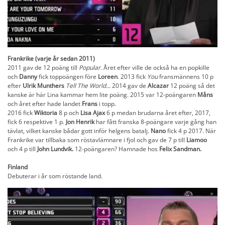
Frankrike (varje år sedan 2011)
2011 gav de 12 poäng till
Popular
. Året efter ville de också ha en popkille
och
Danny
fick toppoängen före
Loreen
. 2013 fick
You
fransmännens 10 p
efter
Ulrik Munthers
Tell The World..
. 2014 gav de
Alcazar
12 poäng så det
kanske är här Lina kammar hem lite poäng. 2015 var 12-poängaren
Måns
och året efter hade landet
Frans
i topp.
2016 fick
Wiktoria
8 p och
Lisa Ajax
6 p medan brudarna året efter, 2017,
fick 6 respektive 1 p.
Jon Henrik
har fått franska 8-poängare varje gång han
tävlat, vilket kanske bådar gott inför helgens batalj.
Nano
fick 4 p 2017. När
Frankrike var tillbaka som röstavlämnare i fjol och gav de 7 p till
Liamoo
och 4 p till
John Lundvik.
12-poängaren? Hamnade hos
Felix Sandman.
Finland
Debuterar i år som röstande land.