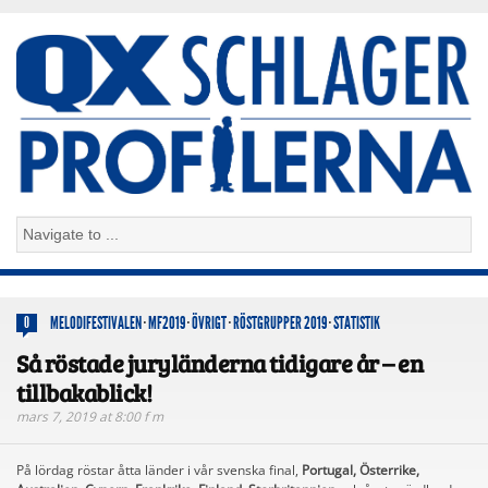
MELODIFESTIVALEN
·
MF2019
·
ÖVRIGT
·
RÖSTGRUPPER 2019
·
STATISTIK
0
Så röstade juryländerna tidigare år – en
tillbakablick!
mars 7, 2019 at 8:00 f m
På lördag röstar åtta länder i vår svenska final,
Portugal, Österrike,