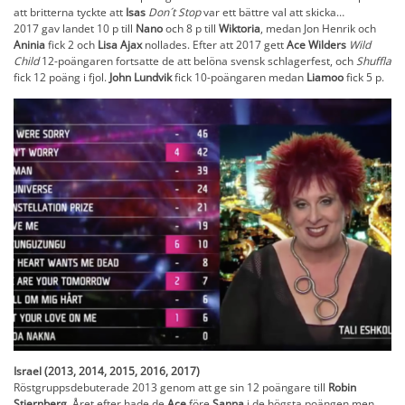
att britterna tyckte att
Isas
Don´t Stop
var ett bättre val att skicka…
2017 gav landet 10 p till
Nano
och 8 p till
Wiktoria
, medan Jon Henrik och
Aninia
fick 2 och
Lisa Ajax
nollades. Efter att 2017 gett
Ace Wilders
Wild
Child
12-poängaren fortsatte de att belöna svensk schlagerfest, och
Shuffla
fick 12 poäng i fjol.
John Lundvik
fick 10-poängaren medan
Liamoo
fick 5 p.
Israel (2013, 2014, 2015, 2016, 2017)
Röstgruppsdebuterade 2013 genom att ge sin 12 poängare till
Robin
Stjernberg
. Året efter hade de
Ace
före
Sanna
i de högsta poängen men