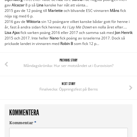
gav
Alcazar
8 p så
Lina
kanske har nåt att vänta…
2015 gav de 12 poäng till
Mariette
och blivande ESC-vinnaren
Måns
fick
nöja sig med 6 p.
2016 gav de
Wiktoria
sin 12-poängare vilket kanske bådar gott för henne i
år, fast å andra sidan fick hennes
As I Lay Me Down
en nolla året efter….
Lisa Ajax
fick varken poäng 2016 eller 2017 och samma sak med
Jon Henrik
2015 och 2017. Inte heller
Nano
fick poäng av israelerna 2017. Dock så
prickade landet in vinnaren med
Robin B
som fick 12 p…
PREVIOUS STORY
Måndagskrönika: Hur ser motståndet ut i Eurovision?
NEXT STORY
Finalvecka: Öppningsfest på Berns
KOMMENTERA
Kommentar
*