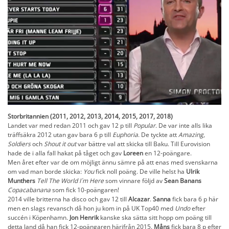
Storbritannien (2011, 2012, 2013, 2014, 2015, 2017, 2018)
Landet var med redan 2011 och gav 12 p till
Popular
. De var inte alls lika
träffsäkra 2012 utan gav bara 6 p till
Euphoria
. De tyckte att
Amazing,
Soldiers
och
Shout it out
var bättre val att skicka till Baku. Till Eurovision
hade de i alla fall hakat på tåget och gav
Loreen
en 12-poängare.
Men året efter var de om möjligt ännu sämre på att enas med svenskarna
om vad man borde skicka:
You
fick noll poäng. De ville helst ha
Ulrik
Munthers
Tell The World I´m Here
som vinnare följd av
Sean Banans
Copacabanana
som fick 10-poängaren!
2014 ville britterna ha disco och gav 12 till
Alcazar
.
Sanna
fick bara 6 p här
men en slags revansch då hon ju kom in på UK Top40 med
Undo
efter
succén i Köpenhamn.
Jon Henrik
kanske ska sätta sitt hopp om poäng till
detta land då han fick 12-poängaren härifrån 2015.
Måns
fick bara 8 p efter