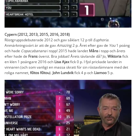
Cypern (2012, 2013, 2015, 2016, 2018)
Röstgruppsdebuterade 2012 och gav såklart 12 p till
Euphoria
.
Anmärkningsvärt är att de gav
Amazing
2 p. Året efter gav de
You
1 poäng
och hade
Copacabanana
i topp! 2015 hade landet
Måns
i topp och årets
efter hade de
Frans
överst. Bra jobbat! Årets tävlande då? Jo,
Wiktoria
fick
en klen 1 poängare 2016 och
Lisa Ajax
fick 0 p. I fjol prickade landet in
vinnaren (och som vanligt en massa skratt för sin röstavlämnare med det
roliga namnet,
Klitos Klitou
).
John Lundvik
fick 4 p och
Liamoo
5 p.