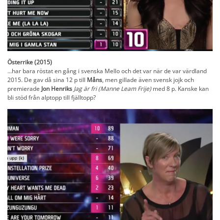
Österrike (2015)
…har bara röstat en gång i svenska Mello och det var när de var värdland
2015. De gav då sina 12 p till
Måns
, men gillade även svensk jojk och
premierade
Jon Henriks
Jag är fri (Manne Leam Frije)
med 8 p. Kanske kan
bli stöd från alptopp till fjälltopp?