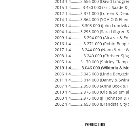
2013 1:4………3 556 000 (David Lindgre
2015 1:4………..3 450 000 (Eric Saade & 
2012 1:4………3 371 000 (Loreen & Dead 
2014 1:4………3.364 000 (YOHIO & Ellen 
2018 1:4……….3.303 000 (John Lundvik 
2004 1:4………3.295 000 (Sara Löfgren & 
2009 1:4…………3 294 000 (Alcazar & Emi
2016 1:4…………3.271 000 (Robin Bengts
2017 1:4……….3.244 000 (Nano & Ace Wi
2008 1:4…………3 240 000 (Christer Sjö
2005 1:4………3.170 000 (Shirley Clamp
2019 1:4……….3.046 000 (Wiktoria & M
2006 1:4………3.045 000 (Linda Bengtzin
2011 1:4………3 014 000 (Danny & Swingf
2007 1:4………2.990 000 (Anna Book & T
2010 1:4………2 976 000 (Ola & Salem al 
2003 1:4………2.975 000 (Jill Johnson & P
2002 1:4………2,653 000 (Brandsta City 
PREVIOUS STORY