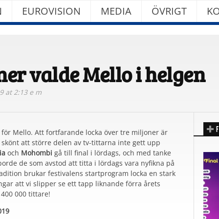
N
EUROVISION
MEDIA
ÖVRIGT
KO
ner valde Mello i helgen
9 at 2:13 e m
F
 för Mello. Att fortfarande locka över tre miljoner är
skönt att större delen av tv-tittarna inte gett upp
ia
och
Mohombi
gå till final i lördags, och med tanke
orde de som avstod att titta i lördags vara nyfikna på
dition brukar festivalens startprogram locka en stark
ngar att vi slipper se ett tapp liknande förra årets
400 000 tittare!
019