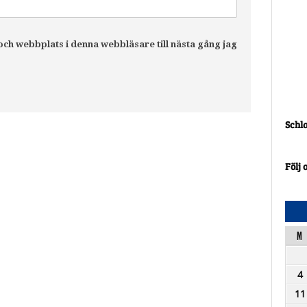
ch webbplats i denna webbläsare till nästa gång jag
Schl
Följ 
M
4
11