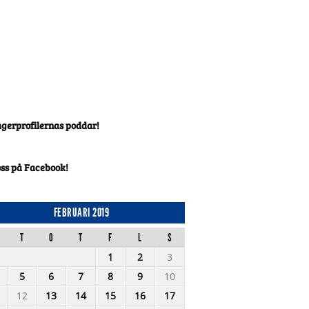
agerprofilernas poddar!
oss på Facebook!
FEBRUARI 2019
T
O
T
F
L
S
1
2
3
5
6
7
8
9
10
12
13
14
15
16
17