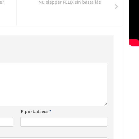
e?
Nu släpper FELIX sin bästa låt!
E-postadress
*