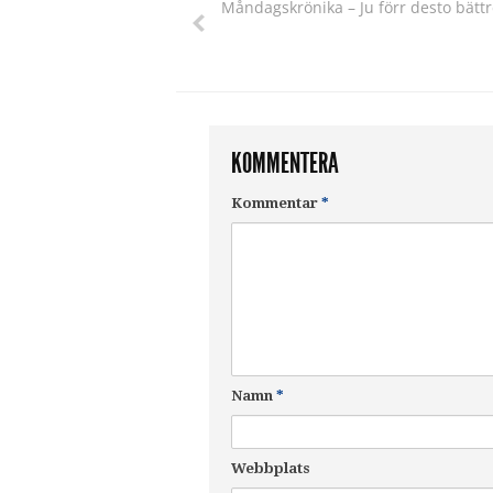
Måndagskrönika – Ju förr desto bättr
KOMMENTERA
Kommentar
*
Namn
*
Webbplats