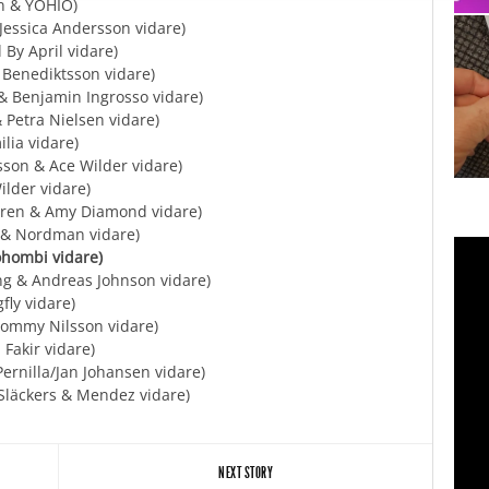
n & YOHIO)
Jessica Andersson vidare)
By April vidare)
Benediktsson vidare)
& Benjamin Ingrosso vidare)
Petra Nielsen vidare)
lia vidare)
son & Ace Wilder vidare)
lder vidare)
gren & Amy Diamond vidare)
 & Nordman vidare)
ohombi vidare)
g & Andreas Johnson vidare)
ly vidare)
ommy Nilsson vidare)
Fakir vidare)
ernilla/Jan Johansen vidare)
Släckers & Mendez vidare)
NEXT STORY