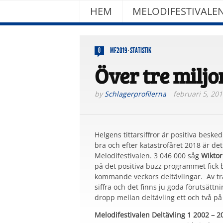
HEM
MELODIFESTIVALE
MF2019
·
STATISTIK
0
Över tre miljo
by
Schlagerprofilerna
februari 5, 201
Helgens tittarsiffror är positiva besked
bra och efter katastrofåret 2018 är det 
Melodifestivalen. 3 046 000 såg
Wiktor
på det positiva buzz programmet fick b
kommande veckors deltävlingar. Av tra
siffra och det finns ju goda förutsättni
dropp mellan deltävling ett och två på 
Melodifestivalen Deltävling 1 2002 – 2