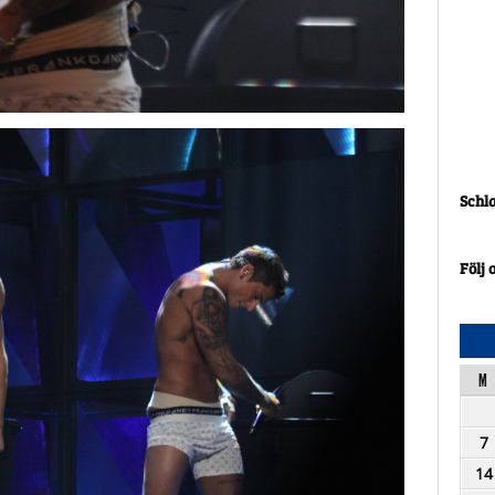
Schl
Följ 
M
7
14