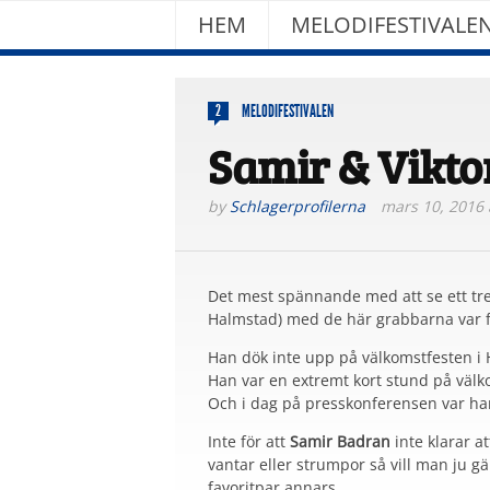
HEM
MELODIFESTIVALE
MELODIFESTIVALEN
2
Samir & Viktor
by
Schlagerprofilerna
mars 10, 2016 
Det mest spännande med att se ett tre
Halmstad) med de här grabbarna var fö
Han dök inte upp på välkomstfesten i
Han var en extremt kort stund på välk
Och i dag på presskonferensen var ha
Inte för att
Samir Badran
inte klarar a
vantar eller strumpor så vill man ju g
favoritpar annars…