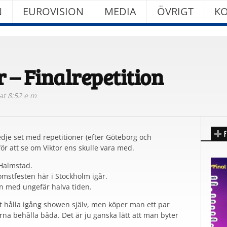
N
EUROVISION
MEDIA
ÖVRIGT
KO
 – Finalrepetition
at 8:52 e m
F
dje set med repetitioner (efter Göteborg och
r att se om Viktor ens skulle vara med.
 Halmstad.
omstfesten här i Stockholm igår.
n med ungefär halva tiden.
tt hålla igång showen själv, men köper man ett par
ärna behålla båda. Det är ju ganska lätt att man byter