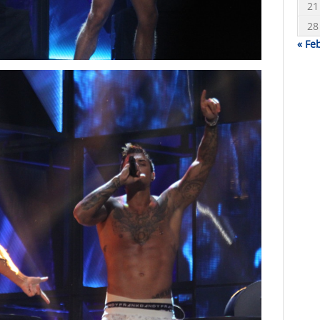
21
28
« Fe