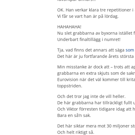
OK. Han verkar klara tre repetitioner i a
Vi får se vart han är på lördag.
HAHAHAHA!
Nu slet grabbarna av byxorna istället f
Underbart finaltillägg i numret!
Tja, vad finns det annars att säga
som 
Det här är ju fortfarande årets största
Min misstanke är dock att – trots att 
grabbarna en extra skjuts som de sakna
Eurovision när det väl kommer till krit
toppstriden.
Och det tror jag inte de vill heller.
De här grabbarna har tillräckligt full
Och Viktor förresten tidigare idag att h
Bara en så’n sak.
Det här siktar mera mot 30 miljoner s
Och helt riktigt så.