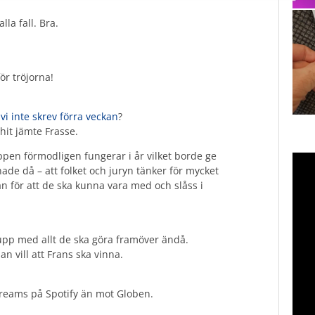
lla fall. Bra.
ör tröjorna!
vi inte skrev förra veckan
?
 hit jämte Frasse.
appen förmodligen fungerar i år vilket borde ge
de då – att folket och juryn tänker för mycket
an för att de ska kunna vara med och slåss i
t upp med allt de ska göra framöver ändå.
an vill att Frans ska vinna.
treams på Spotify än mot Globen.