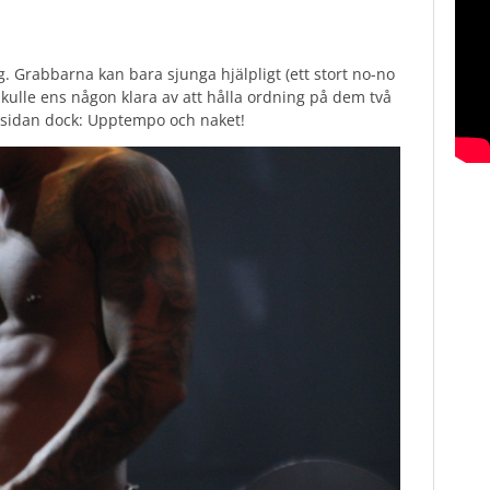
åg. Grabbarna kan bara sjunga hjälpligt (ett stort no-no
 skulle ens någon klara av att hålla ordning på dem två
a sidan dock: Upptempo och naket!