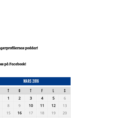
agerprofilernas poddar!
oss på Facebook!
MARS 2016
T
O
T
F
L
S
1
2
3
4
5
6
8
9
10
11
12
13
15
16
17
18
19
20