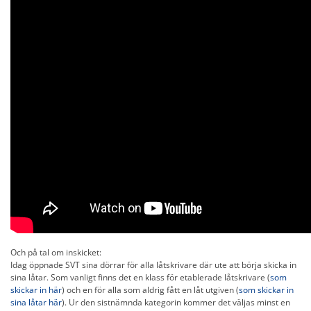
Och på tal om inskicket:
Idag öppnade SVT sina dörrar för alla låtskrivare där ute att börja skicka in
sina låtar. Som vanligt finns det en klass för etablerade låtskrivare (
som
skickar in här
) och en för alla som aldrig fått en låt utgiven (
som skickar in
sina låtar här
). Ur den sistnämnda kategorin kommer det väljas minst en