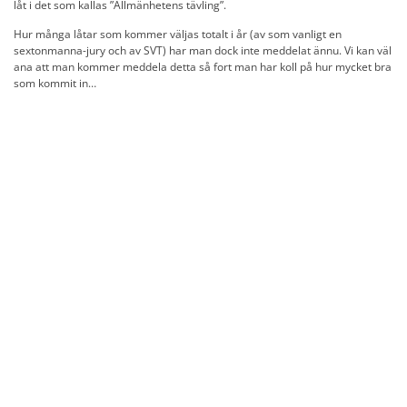
låt i det som kallas ”Allmänhetens tävling”.
Hur många låtar som kommer väljas totalt i år (av som vanligt en
sextonmanna-jury och av SVT) har man dock inte meddelat ännu. Vi kan väl
ana att man kommer meddela detta så fort man har koll på hur mycket bra
som kommit in…