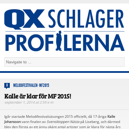
MELODIFESTIVALEN
·
MF2015
0
Kalle är klar för MF 2015!
september 1, 2014 at 2:59 e m
Igår startade Melodifestivalsäsongen 2015 officiellt, då 17-åriga
Kalle
Johansson
vann finalen av
Svensktoppen Nästa
på Liseberg, och därmed
blev den första av ett ännu okänt antal artister som är klara för nästa års