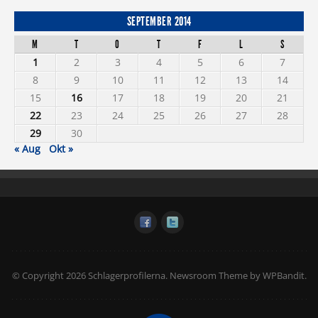
SEPTEMBER 2014
M
T
O
T
F
L
S
1
2
3
4
5
6
7
8
9
10
11
12
13
14
15
16
17
18
19
20
21
22
23
24
25
26
27
28
29
30
« Aug
Okt »
© Copyright 2026 Schlagerprofilerna.
Newsroom Theme by
WPBandit
.