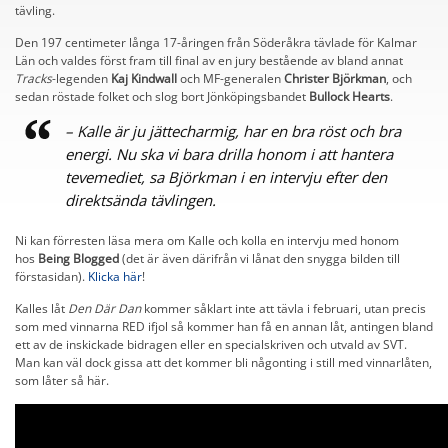
tävling.
Den 197 centimeter långa 17-åringen från Söderåkra tävlade för Kalmar
Län och valdes först fram till final av en jury bestående av bland annat
Tracks
-legenden
Kaj Kindwall
och MF-generalen
Christer Björkman
, och
sedan röstade folket och slog bort Jönköpingsbandet
Bullock Hearts
.
– Kalle är ju jättecharmig, har en bra röst och bra
energi. Nu ska vi bara drilla honom i att hantera
tevemediet, sa Björkman i en intervju efter den
direktsända tävlingen.
Ni kan förresten läsa mera om Kalle och kolla en intervju med honom
hos
Being Blogged
(det är även därifrån vi lånat den snygga bilden till
förstasidan).
Klicka här
!
Kalles låt
Den Där Dan
kommer såklart inte att tävla i februari, utan precis
som med vinnarna RED ifjol så kommer han få en annan låt, antingen bland
ett av de inskickade bidragen eller en specialskriven och utvald av SVT.
Man kan väl dock gissa att det kommer bli någonting i still med vinnarlåten,
som låter så här.