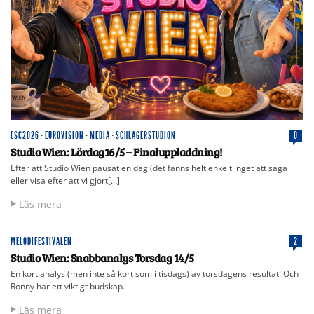
ESC2026
·
EUROVISION
·
MEDIA
·
SCHLAGERSTUDION
0
Studio Wien: Lördag16/5 – Finaluppladdning!
Efter att Studio Wien pausat en dag (det fanns helt enkelt inget att säga
eller visa efter att vi gjort[…]
Läs mera
MELODIFESTIVALEN
2
Studio Wien: Snabbanalys Torsdag 14/5
En kort analys (men inte så kort som i tisdags) av torsdagens resultat! Och
Ronny har ett viktigt budskap.
Läs mera