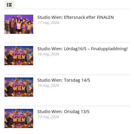
ESC
Studio Wien: Eftersnack efter FINALEN
17 maj, 2026
Studio Wien: Lördag16/5 – Finaluppladdning!
16 maj, 2026
Studio Wien: Torsdag 14/5
14 maj, 2026
Studio Wien: Onsdag 13/5
13 maj, 2026