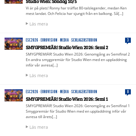
Studio Wien: Söndag 10/5
Vi är på plats! Ronny har träffat 80-talslegender, medan Ken
mest landat. Och Felicia har sjungit från en balkong. Så[…]
Läs mera
ESC2026
·
EUROVISION
·
MEDIA
·
SCHLAGERSTUDION
3
SMYGPREMIÄR! Studio Wien 2026: Semi 2
SMYGPREMIÄR! Studio Wien 2026: Genomgång av Semifinal 2
En andra smygpremiär för Studio Wien med en uppladdning
inför vår avresa[…]
Läs mera
ESC2026
·
EUROVISION
·
MEDIA
·
SCHLAGERSTUDION
0
SMYGPREMIÄR! Studio Wien 2026: Semi 1
SMYGPREMIÄR! Studio Wien 2026: Genomgång av Semifinal 1
Smygpremiär för Studio Wien med en uppladdning inför vår
avresa till årets[…]
Läs mera